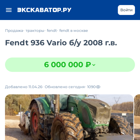
Войти
Продажа
тракторы
fendt
fendt в москве
Fendt 936 Vario
б/у
2008 г.в.
6 000 000 ₽
Добавлено 11.04.26
Обновлено сегодня
1090