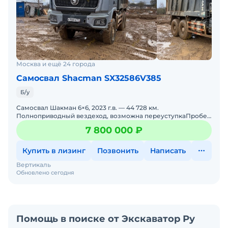
Москва и ещё 24 города
Самосвал Shacman SX32586V385
Б/у
Самосвал Шакман 6×6, 2023 г.в. — 44 728 км.
Полноприводный вездеход, возможна переуступкаПробег:
44 728 кмГод выпуска: 2023Колёсная формула: 6×
7 800 000 ₽
Купить в лизинг
Позвонить
Написать
Вертикаль
Обновлено сегодня
Помощь в поиске от Экскаватор Ру