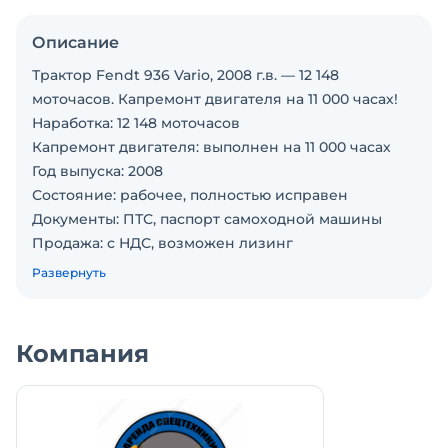
Описание
Трактор Fendt 936 Vario, 2008 г.в. — 12 148
моточасов. Капремонт двигателя на 11 000 часах!
Наработка: 12 148 моточасов
Капремонт двигателя: выполнен на 11 000 часах
Год выпуска: 2008
Состояние: рабочее, полностью исправен
Документы: ПТС, паспорт самоходной машины
Продажа: с НДС, возможен лизинг
Главное преимущество — двигатель практически
Развернуть
новый!
Капремонт двигателя выполнен на 11 000
моточасах. Сейчас наработка 12 148 часов —
Компания
значит, после капремонта мотор отработал всего 1
148 часов.
Двигатель как новый — ресурс практически не
тронут