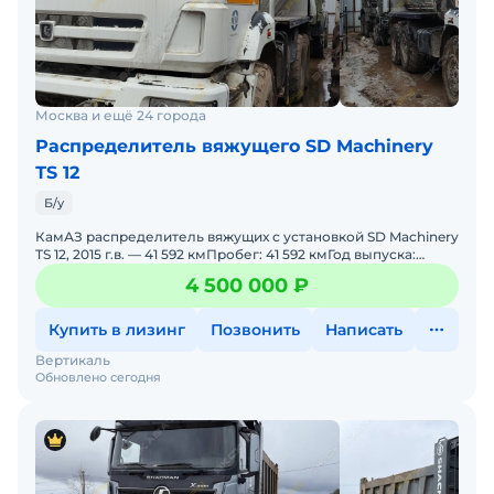
Москва и ещё 24 города
Распределитель вяжущего SD Machinery
ТS 12
Б/у
КамАЗ распределитель вяжущих с установкой SD Machinery
TS 12, 2015 г.в. — 41 592 кмПробег: 41 592 кмГод выпуска:
2015Оборудование: SD Machinery TS 12 (рас
4 500 000 ₽
Купить в лизинг
Позвонить
Написать
Вертикаль
Обновлено сегодня