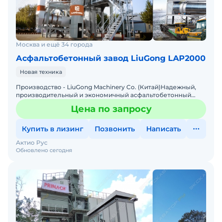
Москва и ещё 34 города
Асфальтобетонный завод LiuGong LAP2000
Новая техника
Производство - LiuGong Machinery Co. (Китай)Надежный,
производительный и экономичный асфальтобетонный
завод!Поставляется с системой интеллектуального
Цена по запросу
управления
Купить в лизинг
Позвонить
Написать
Актио Рус
Обновлено сегодня