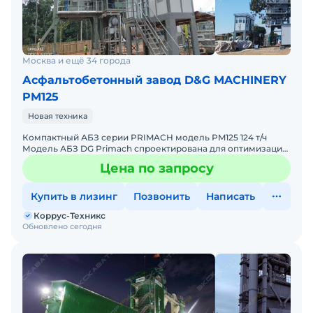
Москва и ещё 34 города
Асфальтобетонный завод D&G MACHINERY
PM125
Новая техника
Компактный АБЗ серии PRIMACH модель PM125 124 т/ч
Модель АБЗ DG Primach спроектирована для оптимизации
размещения асфальтосмесительной установки на рабочей
Цена по запросу
пло
Купить в лизинг
Позвонить
Написать
Коррус-Техникс
Обновлено сегодня