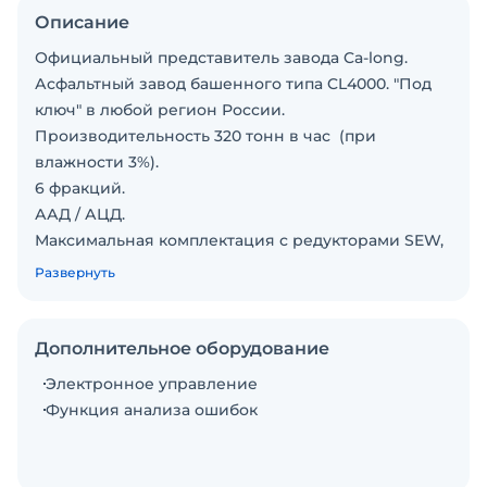
Описание
Официальный представитель завода Ca-long.
Асфальтный завод башенного типа CL4000. "Под
ключ" в любой регион России.
Производительность 320 тонн в час (при
влажности 3%).
6 фракций.
ААД / АЦД.
Максимальная комплектация с редукторами SEW,
подшипниками NSK, редукторами BONENG,
Развернуть
цилиндрами и пневматикой FESTO, узлы WAM,
Siemens, Omron, ABB, Schneider.
Высокая точность сборки.
Дополнительное оборудование
Надёжная работа. Долгий срок службы.
Электронное управление
Гарантия. Шефмонтаж специалистами СТК-Лидер.
Функция анализа ошибок
Успешная эксплуатация в России.
Производительность 300-320 т/ч.
Смеситель 4000 кг замес.