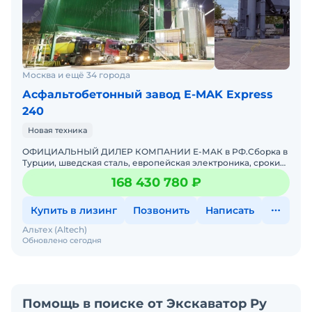
Москва и ещё 34 города
Асфальтобетонный завод E-MAK Express
240
Новая техника
ОФИЦИАЛЬНЫЙ ДИЛЕР КОМПАНИИ Е-МАК в РФ.Сборка в
Турции, шведская сталь, европейская электроника, сроки
поставки любых элементов (от 1 дня, не Китай от 4 недель)
168 430 780 ₽
Купить в лизинг
Позвонить
Написать
Альтех (Altech)
Обновлено сегодня
Помощь в поиске от Экскаватор Ру