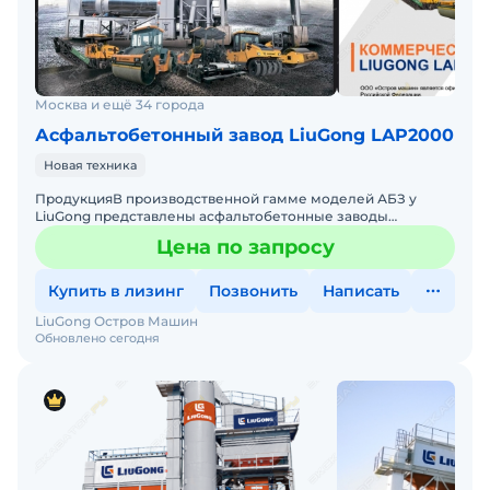
Москва и ещё 34 города
Асфальтобетонный завод LiuGong LAP2000
Новая техника
ПродукцияВ производственной гамме моделей АБЗ у
LiuGong представлены асфальтобетонные заводы
циклического действия всех типов исполнения.Заводы
Цена по запросу
циклического тип
Купить в лизинг
Позвонить
Написать
LiuGong Остров Машин
Обновлено сегодня