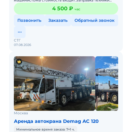
машинистомВ стоимость входит:Заправка техники
топливом (ГСМ)Оператор со всеми необходимыми
4 500 ₽
час
документами и гражда
Позвонить
Заказать
Обратный звонок
СТГ
07.08.2026
Москва
Аренда автокрана Demag AC 120
Минимальное время заказа: 7+1 ч.