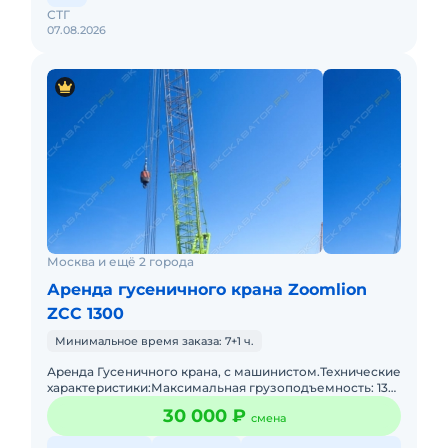
СТГ
07.08.2026
Москва и ещё 2 города
Аренда гусеничного крана Zoomlion
ZCC 1300
Минимальное время заказа: 7+1 ч.
Аpeндa Гусеничного крана, с мaшинистoм.Технические
характеристики:Максимальная грузоподъемность: 130
тонн (на вылете 5 метров).Основная стрела: от 19 до 76
30 000 ₽
смена
метр