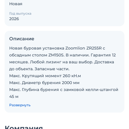
Новая
Год выпуска
2026
Описание
Новая буровая установка Zoomlion ZR255R с
обсадным столом ZM150S. В наличии. Гарантия 12
месяцев. Любой лизинг на ваш выбор. Доставка
до объекта. Запасные части.
Макс. Крутящий момент 260 кН.м
Макс. Диаметр бурения 2000 мм
Макс. Глубина бурения с замковой келли-штангой
45 м
Снаряженная масса 87 т
Развернуть
Габаритная высота в рабочем состоянии 22965 мм
Двигатель Cummins QSL9 (США) III 242/2000 кВт/
об/мин
Компания