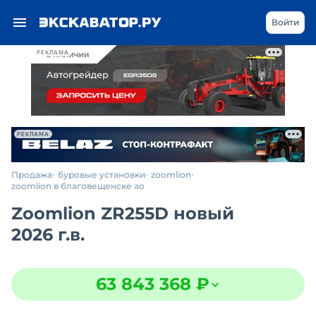
Войти
РЕКЛАМА
РЕКЛАМА
Продажа
буровые установки
zoomlion
zoomlion в благовещенске ао
Zoomlion ZR255D новый
2026 г.в.
63 843 368 ₽