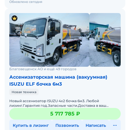
Обновлено сегодня
Благовещенск АО и ещё 49 городов
Ассенизаторская машина (вакуумная)
ISUZU ELF бочка 6м3
Новая техника
Новый ассенизатор ISUZU 4x2 бочка 6м3. Любой
лизинг.Гарантия год.Запасные части.Доставка в ваш
регион.Привезем ассенизаторы/илососы/каналопромывки
5 717 785 ₽
любых объемов
Купить в лизинг
Позвонить
Написать