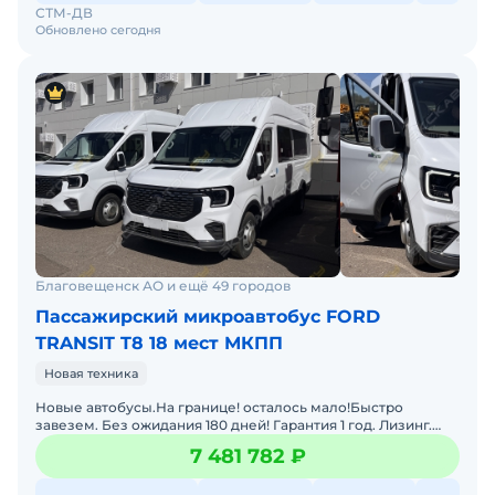
СТМ-ДВ
Обновлено сегодня
Благовещенск АО и ещё 49 городов
Пассажирский микроавтобус FORD
TRANSIT T8 18 мест МКПП
Новая техника
Новые автобусы.На границе! осталось мало!Быстро
завезем. Без ожидания 180 дней! Гарантия 1 год. Лизинг.
Цена с НДС и коммерческим утилем. Звоните,пишите!
7 481 782 ₽
Длина