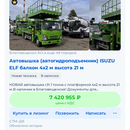
- лебедки: главная + вспомогательная,
- подготовка под подключение обсадного стола.
- адаптер под дрейтеллер
Благовещенск АО и ещё 49 городов
Автовышка (автогидроподъемник) ISUZU
ELF балкон 4х2 м высота 21 м
Новая техника
В наличии
НОВАЯ автовышка г/п 1 тонна с платформой 4х2 м высота 21
м.В наличии в Благовещенске! Документы для
РОСТЕХНАДЗОРА в подарок!Гарантия 12 месяцев. Лизинг в
7 420 955 ₽
любых
цена с НДС
Купить в лизинг
Позвонить
Написать
СТМ-ДВ
Обновлено сегодня