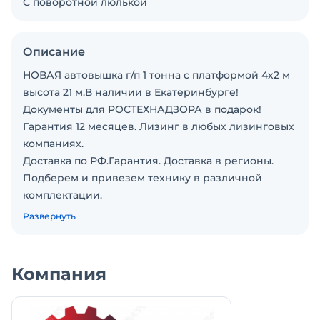
С поворотной люлькой
Описание
НОВАЯ автовышка г/п 1 тонна с платформой 4х2 м
высота 21 м.В наличии в Екатеринбурге!
Документы для РОСТЕХНАДЗОРА в подарок!
Гарантия 12 месяцев. Лизинг в любых лизинговых
компаниях.
Доставка по РФ.Гарантия. Доставка в регионы.
Подберем и привезем технику в различной
комплектации.
Также в наличии автовышки высотой подъема
Развернуть
28,30,33,36,45 м.
• Модель ДВС: ISUZU 4KB1-TCG60
• Объем двигателя 2.5 л
Компания
• Мощность двигателя 130 л.с.,
• Габариты авто: 5998*2000*3900 мм
• Снаряженная масса: 7500 кг