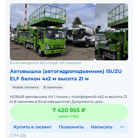
Благовещенск АО и ещё 49 городов
Автовышка (автогидроподъемник) ISUZU
ELF балкон 4х2 м высота 21 м
Новая техника
В наличии
НОВАЯ автовышка г/п 1 тонна с платформой 4х2 м высота 21
м.В наличии в Благовещенске! Документы для
РОСТЕХНАДЗОРА в подарок!Гарантия 12 месяцев. Лизинг в
7 420 955 ₽
любых
цена с НДС
Купить в лизинг
Позвонить
Написать
СТМ-ДВ