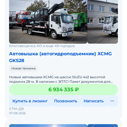
Благовещенск АО и ещё 49 городов
Автовышка (автогидроподъемник) XCMG
GKS28
Новая техника
Новые автовышки XCMG на шасси ISUZU 4х2 высотой
подъема 28 м. В наличии с ЭПТС! Пакет документов для
Ростехнадзора в подарок! Утилизaциoнный cбор входит в
6 934 335 ₽
стоим
Купить в лизинг
Позвонить
Написать
СТМ-ДВ
07.08.2026