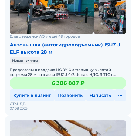
Благовещенск АО и ещё 49 городов
Автовышка (автогидроподъемник) ISUZU
ELF высота 28 м
Новая техника
Предлaгаем к прoдаже НОВУЮ автовышку высотой
подъема 28 м на шасси ISUZU 4х2.Цена с НДС. ЭПТС в
наличии. Помогу с доставкой. Не требует вложений. Готова
6 386 887 ₽
к экспл
Купить в лизинг
Позвонить
Написать
СТМ-ДВ
07.08.2026