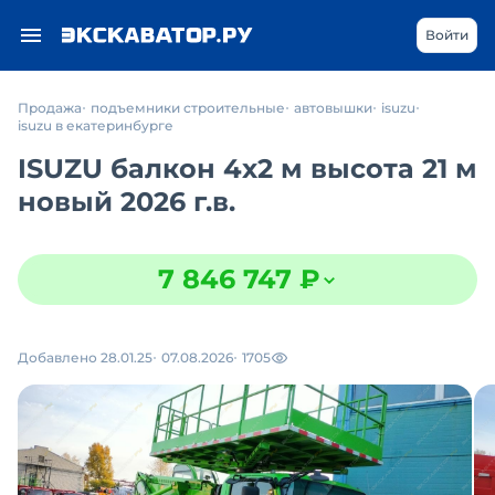
Войти
Продажа
подъемники строительные
автовышки
isuzu
isuzu в екатеринбурге
ISUZU балкон 4х2 м высота 21 м
новый 2026 г.в.
7 846 747 ₽
Добавлено 28.01.25
07.08.2026
1705