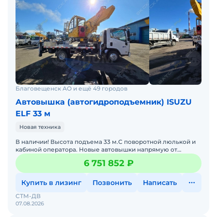
Благовещенск АО и ещё 49 городов
Автовышка (автогидроподъемник) ISUZU
ELF 33 м
Новая техника
В наличии! Высота подъема 33 м.С поворотной люлькой и
кабиной оператора. Новые автовышки напрямую от
завода-производителя! Помогу приобрести в
6 751 852 ₽
лизинг.Гарантия 1
Купить в лизинг
Позвонить
Написать
СТМ-ДВ
07.08.2026