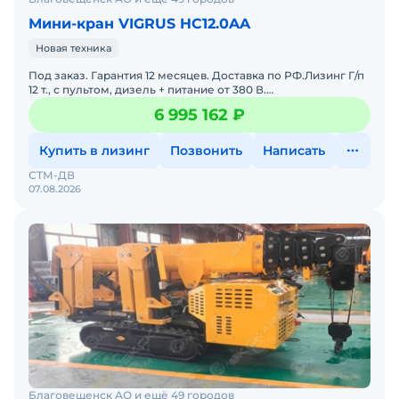
Мини-кран VIGRUS HC12.0AA
Новая техника
Под заказ. Гарантия 12 месяцев. Доставка по РФ.Лизинг Г/п
12 т., с пультом, дизель + питание от 380 В.
ХарактеристикиМасса:11 500 кгМакс. высота подъема:2
6 995 162 ₽
Купить в лизинг
Позвонить
Написать
СТМ-ДВ
07.08.2026
Благовещенск АО и ещё 49 городов