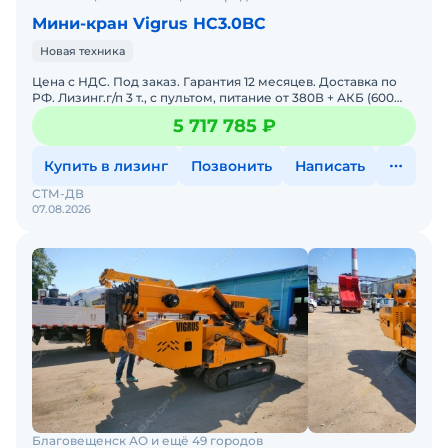
Мини-кран Vigrus HC3.0BC
Новая техника
Цена с НДС. Под заказ. Гарантия 12 месяцев. Доставка по
РФ. Лизинг.г/п 3 т., с пультом, питание от 380В + АКБ (600
А).Масса:2 400 кгВремя выдвижения основной ст
5 717 785 ₽
Купить в лизинг
Позвонить
Написать
СТМ-ДВ
07.08.2026
Благовещенск АО и ещё 49 городов