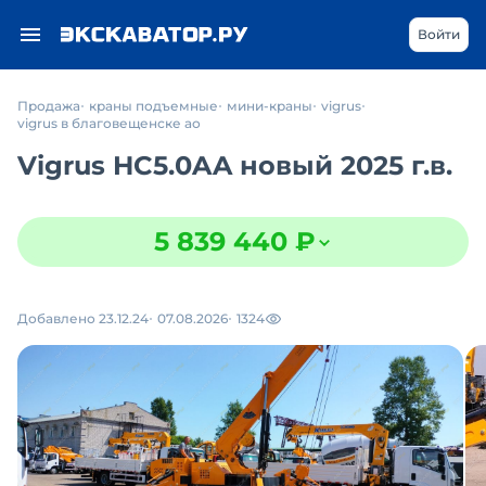
Войти
Продажа
краны подъемные
мини-краны
vigrus
vigrus в благовещенске ао
Vigrus HC5.0AA новый 2025 г.в.
5 839 440 ₽
Добавлено 23.12.24
07.08.2026
1324