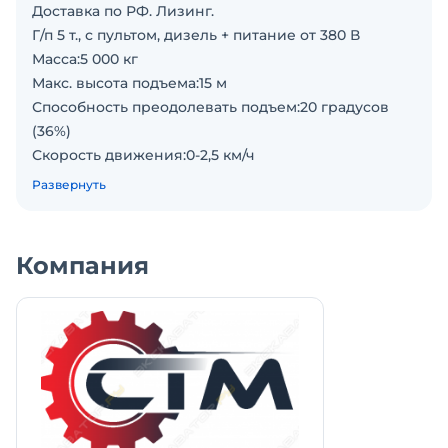
Доставка по РФ. Лизинг.
Г/п 5 т., с пультом, дизель + питание от 380 В
Масса:5 000 кг
Макс. высота подъема:15 м
Способность преодолевать подъем:20 градусов
(36%)
Скорость движения:0-2,5 км/ч
Длина стрелы:4000-15000 мм
Развернуть
Модель двигателя:YN27GBZ
Топливо:Дизель
Объем двигателя:2,7 л
Компания
Грузоподъёмность:5 000 кг
Объем топливного бака:45 л
Габариты - высота техники:2 160 мм
Габариты - ширина техники:1 400 мм
Габариты - длина техники:4 650 мм
Макс. рабочий радиус:0,3 т х 15 м
Угол поворота стрелы:0-75 градусов
Скорость подъема:0-10 м/мин