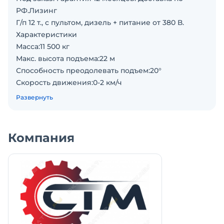
РФ.Лизинг
Г/п 12 т., с пультом, дизель + питание от 380 В.
Характеристики
Масса:11 500 кг
Макс. высота подъема:22 м
Способность преодолевать подъем:20°
Скорость движения:0-2 км/ч
Тип двигателя:Дизельный, электрический
Развернуть
Длина стрелы:5500 -21000 мм
Модель двигателя:Changchai, YE2-180-6
Мощность двигателя:65/88 кВт/л.с.
Компания
Топливо:дизель
Грузоподъёмность:12 000 кг
Объем топливного бака:50 л
Объем гидробака:130 л
Габариты - высота техники:2 300 мм
Габариты - ширина техники:1 850 мм
Габариты - длина техники:6 050 мм