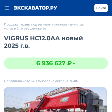
Войти
Продажа
краны подъемные
мини-краны
vigrus
vigrus в благовещенске ао
VIGRUS HC12.0AA новый
2025 г.в.
6 936 627 ₽
Добавлено 23.12.24
Обновлено сегодня
931