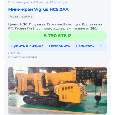
Благовещенск АО и ещё 49 городов
Мини-кран Vigrus HC5.0AA
Новая техника
Цена с НДС. Под заказ. Гарантия 12 месяцев. Доставка по
РФ. Лизинг.Г/п 5 т., с пультом, дизель + питание от 380
ВМасса:5 000 кгМакс. высота подъема:15 мСпособно
5 790 576 ₽
Купить в лизинг
Позвонить
Написать
СТМ-ДВ
Обновлено сегодня