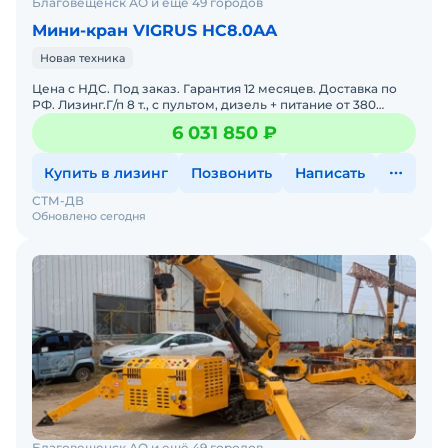
Благовещенск АО и ещё 49 городов
Мини-кран VIGRUS HC8.0AA
Новая техника
Цена с НДС. Под заказ. Гарантия 12 месяцев. Доставка по
РФ. Лизинг.Г/п 8 т., с пультом, дизель + питание от 380
ВМасса:7 050 кгМакс. высота подъема:17,5 мСпособ
6 031 850 ₽
Купить в лизинг
Позвонить
Написать
СТМ-ДВ
Обновлено сегодня
Благовещенск АО и ещё 49 городов