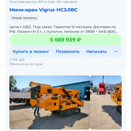
Благовещенск АО и ещё 49 городов
Мини-кран Vigrus HC3.0BC
Новая техника
Цена с НДС. Под заказ. Гарантия 12 месяцев. Доставка по
РФ. Лизинг.г/п 3 т., с пультом, питание от 380В + АКБ (600
А).Масса:2 400 кгВремя выдвижения основной ст
5 669 939 ₽
Купить в лизинг
Позвонить
Написать
СТМ-ДВ
Обновлено сегодня