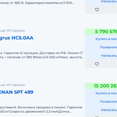
Написать
тание от 380 В. ХарактеристикиМасса:11 500
ема:2
ещё 49 городов
5 790 57
grus HC5.0AA
Купить в лиз
Позвонит
з. Гарантия 12 месяцев. Доставка по РФ. Лизинг.Г/
Написать
зель + питание от 380 ВМасса:5 000 кгМакс. высота
но
ещё 49 городов
15 200 26
ENAN SPT 499
Купить в лиз
Позвонит
 доставкой. Возможна продажа в лизинг. Гарантия
Написать
450 кгСкорость движения:0-2,5 км/чДлина
ммРасход