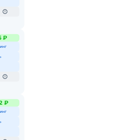
6 ₽
инг
ь
2 ₽
инг
ь