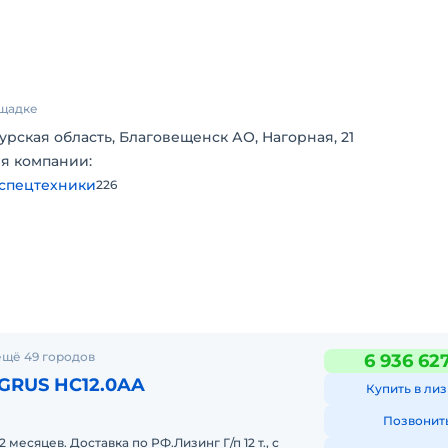
ощадке
урская область, Благовещенск АО, Нагорная, 21
я компании:
спецтехники
226
трая 12 м/мин
ещё 49 городов
6 936 62
GRUS HC12.0AA
Купить в лиз
Позвонит
2 месяцев. Доставка по РФ.Лизинг Г/п 12 т., с