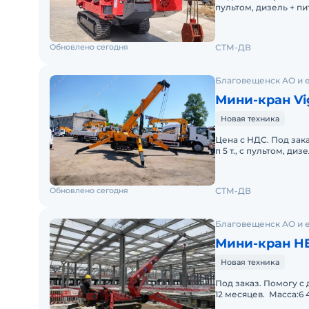
пультом, дизель + пи
кгМакс. высота подъ
Обновлено сегодня
СТМ-ДВ
Благовещенск АО и 
Мини-кран Vi
Новая техника
Цена с НДС. Под зака
п 5 т., с пультом, ди
подъема:15 мСпособ
Обновлено сегодня
СТМ-ДВ
Благовещенск АО и 
Мини-кран H
Новая техника
Под заказ. Помогу с
12 месяцев. Масса:6 
стрелы:5050-17000 