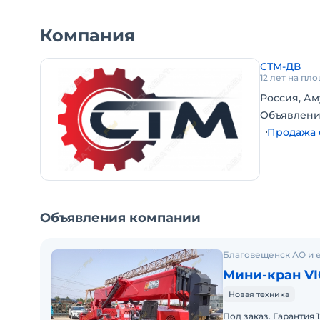
Объем двигателя:2,7 л
Грузоподъёмность:8 000 кг
Компания
Объем топливного бака:45 л
Объем гидробака:130 л
СТМ-ДВ
Габариты - высота техники:2 200 мм
12 лет на пл
Габариты - ширина техники:1 600 мм
Россия, Ам
Габариты - длина техники:5 010 мм
Объявлени
Макс. рабочий радиус:0,6 Т х 16 м
Продажа 
Угол поворота стрелы:0~ 78 °/60 с
Скорость подъема:Низкая скорость 6,5 м/мин, быс
Выносные опоры:6500х5400 мм
Объявления компании
Благовещенск АО и 
Мини-кран VI
Новая техника
Под заказ. Гарантия 1