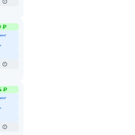
9 ₽
инг
ь
4 ₽
инг
ь