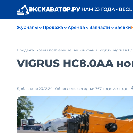
НАМ 23 ГОДА • ВЕС
Журналы
Продажа
Аренда
Запчасти
Заявки
Продажа
краны подъемные
мини-краны
vigrus
vigrus в 
VIGRUS HC8.0AA нов
просмотров
Добавлено 23.12.24
Обновлено сегодня
767