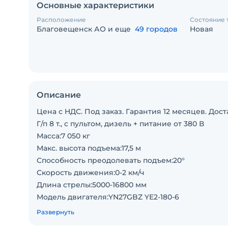
Основные характеристики
Расположение
Состояние 
Благовещенск АО и еще
49 городов
Новая
Описание
Цена с НДС. Под заказ. Гарантия 12 месяцев. Дост
Г/п 8 т., с пультом, дизель + питание от 380 В
Масса:7 050 кг
Макс. высота подъема:17,5 м
Способность преодолевать подъем:20°
Скорость движения:0-2 км/ч
Длина стрелы:5000-16800 мм
Модель двигателя:YN27GBZ YE2-180-6
Мощность двигателя:58/79 кВт/л.с.
Развернуть
Топливо:дизель