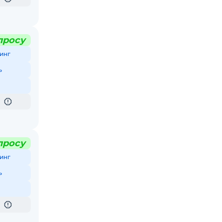
просу
инг
ь
просу
инг
ь