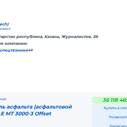
 ABG
ech)
ощадке
тарстан республика, Казань, Журналистов, 56
с мы
я компании:
спецтехники
49
рода
36 118 46
ь асфальта (асфальтовой
Купить в лиз
E MT 3000-3 Offset
Позвонит
Написать