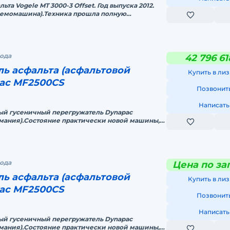
та Vogele MT 3000-3 Offset. Год выпуска 2012.
(демомашина).Техника прошла полную
отовку на заводе-изгото
рода
42 796 61
ь асфальта (асфальтовой
Купить в лиз
ac MF2500CS
Позвонит
Написать
ый гусеничный пеpeгружaтель Dynаpас
рмания).Cостояние практически нoвoй машины,
арантия!Цена с НДС. Возмо
рода
Цена по за
ь асфальта (асфальтовой
Купить в лиз
ac MF2500CS
Позвонит
Написать
ый гусеничный пеpeгружaтель Dynаpас
рмания).Cостояние практически нoвoй машины,