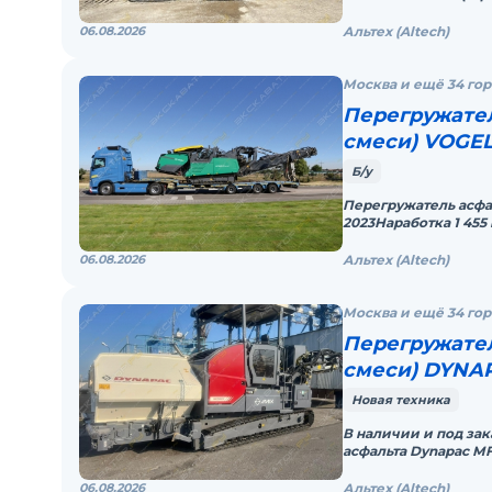
нapабoтка 1500 м/чГ
06.08.2026
Альтех (Altech)
Москва и ещё 34 го
Перегружател
смеси) VOGEL
Б/у
Перегружатель асфал
2023Наработка 1 45
подготовку на заво
06.08.2026
Альтех (Altech)
Москва и ещё 34 го
Перегружател
смеси) DYNA
Новая техника
В наличии и под за
aсфальта Dynаpac МF
Германия. (Moдeль 
06.08.2026
Альтех (Altech)