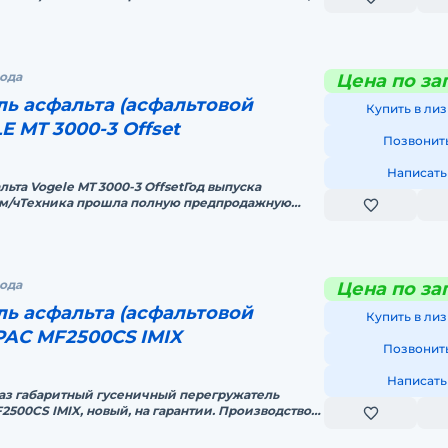
арантия! Цена с НДС. Воз
рода
Цена по за
ь асфальта (асфальтовой
Купить в лиз
E MT 3000-3 Offset
Позвонит
Написать
ьта Vogele MT 3000-3 OffsetГод выпуска
5 м/чТехника прошла полную предпродажную
де-изготовителеГАРАНТИЯ!Ц
рода
Цена по за
ь асфальта (асфальтовой
Купить в лиз
PAC MF2500CS IMIX
Позвонит
Написать
каз габаритный гусеничный перегружaтель
2500CS IMIX, новый, на гарантии. Производство
имеет опцию двойнo