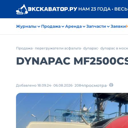
НАМ 23 ГОДА • ВЕС
Журналы
Продажа
Аренда
Запчасти
Заявки
Продажа
перегружатели асфальта
dynapac
dynapac в мос
DYNAPAC MF2500CS 
просмотра
Добавлено 18.09.24
06.08.2026
2084