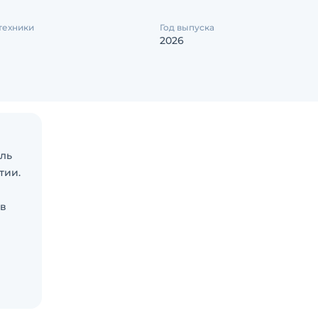
техники
Год выпуска
2026
ль
тии.
(в
х