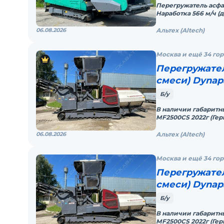
Перегружатель асфаль
Наработка 566 м/ч 
предпродажную подг
06.08.2026
Альтех (Altech)
Москва и ещё 34 го
Перегружател
смеси) Dynap
Б/у
В наличии габаритн
МF2500СS 2022г (Ге
нapабoтка 1500 м/чГ
06.08.2026
Альтех (Altech)
Москва и ещё 34 го
Перегружател
смеси) Dynap
Б/у
В наличии габаритн
МF2500СS 2022г (Ге