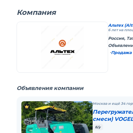
Сотни поставленных машин таких брендов как:
Wirtgen, Vögele, Hamm, Dynapac, Volvo, Ammann,
Компания
TITAN.
Опыт более 20лет на рынке сначала как
Альтех (Alt
6 лет на пл
представительство компании Wirtgen в Волго-
Россия, Та
Вятском регионе, потом дилер Dynapaс, а сейча
Объявлени
поставляем всю линейку немецких брендов
Продажа 
асфальтовой техники.
Нашими заказчиками являются практически все
крупные и большинство средних дорожно
-строительных компаний РФ.
Объявления компании
Москва и ещё 34 го
Перегружател
смеси) VOGEL
Б/у