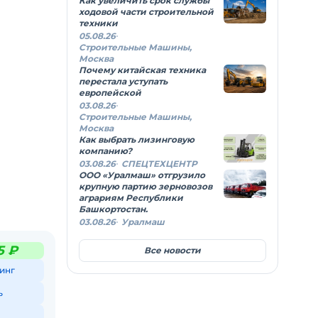
Как увеличить срок службы
ходовой части строительной
техники
05.08.26
Строительные Машины,
Москва
Почему китайская техника
перестала уступать
европейской
03.08.26
Строительные Машины,
Москва
Как выбрать лизинговую
компанию?
03.08.26
СПЕЦТЕХЦЕНТР
ООО «Уралмаш» отгрузило
крупную партию зерновозов
аграриям Республики
Башкортостан.
03.08.26
Уралмаш
5 ₽
Все новости
инг
ь