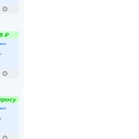
8 ₽
инг
ь
просу
инг
ь