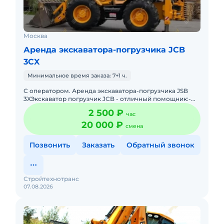
Москва
Аренда экскаватора-погрузчика JCB
3CX
Минимальное время заказа: 7+1 ч.
С оператором. Аренда экскаватора-погрузчика JSB
3ХЭкскаватор погрузчик JCB - отличный помощник:-
Погрузка и выгрузка различных видов грузов;- Чистка
2 500 ₽
час
снега, убор
20 000 ₽
смена
Позвонить
Заказать
Обратный звонок
Стройтехнотранс
07.08.2026