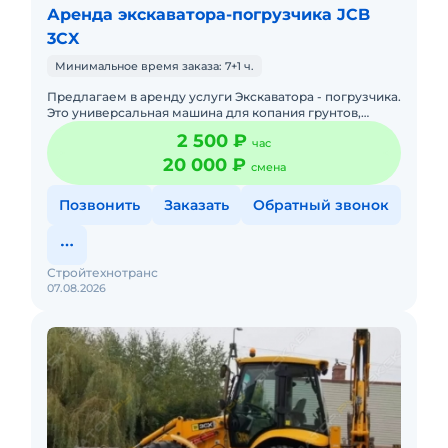
Аренда экскаватора-погрузчика JCB
3CX
Минимальное время заказа: 7+1 ч.
Предлагаем в аренду услуги Экскаватора - погрузчика.
Это универсальная машина для копания грунтов,
поднятия тяжелых грузов и их последующей
2 500 ₽
час
транспортировки, пла
20 000 ₽
смена
Позвонить
Заказать
Обратный звонок
Стройтехнотранс
07.08.2026