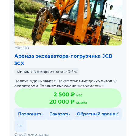
Москва
Аренда экскаватора-погрузчика JCB
3CX
Минимальное время заказа: 7+1 ч.
Подача в день заказа. Пакет отчетных документов. С
оператором. Топливо включено в стоимость.
Долгосрочная аренда. Краткосрочная аренда. Техника
2 500 ₽
час
с малой наработк
20 000 ₽
смена
Позвонить
Заказать
Обратный звонок
Стройтехнотранс