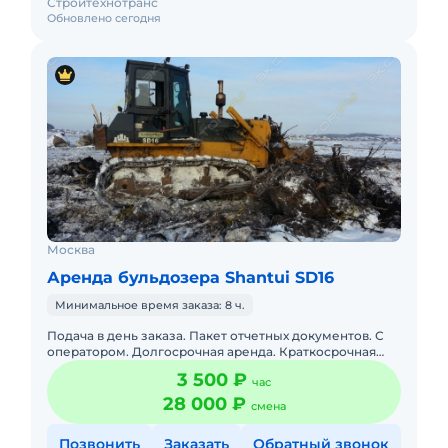
Стройтехнотранс
Обновлено сегодня
Москва
Аренда бульдозера Shantui SD16
Минимальное время заказа: 8 ч.
Подача в день заказа. Пакет отчетных документов. С
оператором. Долгосрочная аренда. Краткосрочная
аренда. Наша компания готова предложить услуги
3 500 ₽
час
бульдозера с оп
28 000 ₽
смена
Позвонить
Заказать
Обратный звонок