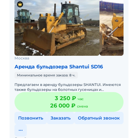
Москва
Аренда бульдозера Shantui SD16
Минимальное время заказа: 8 ч.
Предлагаем в аренду бульдозеры SHANTUI. Имеются
также бульдозеры на болотных гусеницах и
планировщик.Техника сдается вместе с опытными
3 250 ₽
час
операторами.В наличии соб
26 000 ₽
смена
Позвонить
Заказать
Обратный звонок