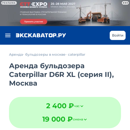
РЕКЛАМА
Войти
Аренда
бульдозеры в москве
caterpillar
Аренда бульдозера
Caterpillar D6R XL (серия II),
Москва
2 400 ₽
час
19 000 ₽
смена