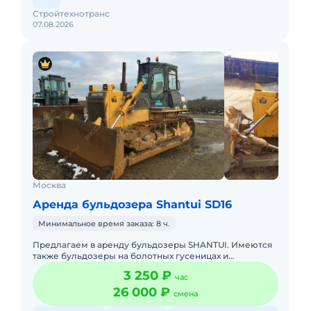
Стройтехнотранс
07.08.2026
Москва
Аренда бульдозера Shantui SD16
Минимальное время заказа: 8 ч.
Предлагаем в аренду бульдозеры SHANTUI. Имеются
также бульдозеры на болотных гусеницах и
планировщик.Техника сдается вместе с опытными
3 250 ₽
час
операторами.В наличии соб
26 000 ₽
смена