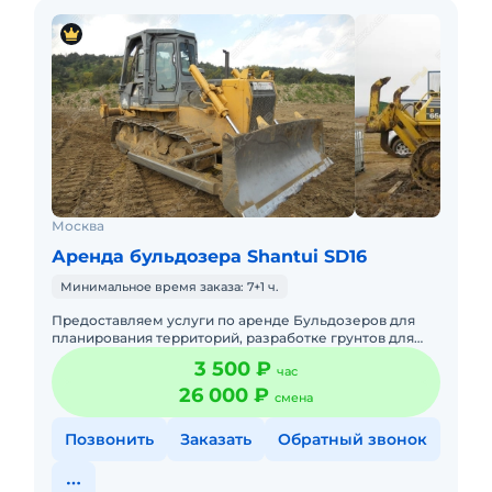
Москва
Аренда бульдозера Shantui SD16
Минимальное время заказа: 7+1 ч.
Предоставляем услуги по аренде Бульдозеров для
планирования территорий, разработке грунтов для
котлованов, траншей, разравнивание грунта, снятие
3 500 ₽
час
растительного с
26 000 ₽
смена
Позвонить
Заказать
Обратный звонок