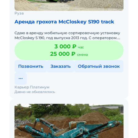
Руза
Аренда грохота McCloskey S190 track
Сдаю в аренду мобильную сортировочную установку
McCloskey S 190, год выпуска 2013 год. С оператором.
Долгосрочная аренда. Сейчас свободна. Все условия
3 000 ₽
час
обговарив
25 000 ₽
смена
Позвонить
Заказать
Обратный звонок
Карьер Платинум
Давно не обновлялось