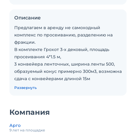
Описание
Предлагаем в аренду не самоходный
комплекс по просеиванию, разделению на
фракции.
В комплекте Грохот 3-х дековый, площадь
просеивания 4*1.5 м,
3 конвейера ленточных, ширина ленты 500,
образуемый конус примерно 300м3, возможна
сдача с конвейерами длиной 15м
Питатель ленточный, объем бункера 10 м3
Развернуть
Комплекс сдается в аренду без источника
электроэнергии, с оператором.
Возможна сдача в аренду с нашим
Компания
генератором, обсуждается отдельно
Подойдет для просеивания различных
Арго
материалов.
9 лет на площадке