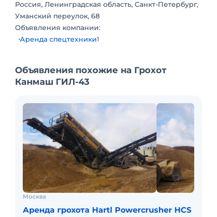
Оплата по безналичному и наличному
Россия, Ленинградская область, Санкт-Петербург,
расчету.
Уманский переулок, 68
На длительный срок возможны скидки.
Объявления компании:
Доставка осуществляется за счет заказчика
Аренда спецтехники
1
Объявления похожие на Грохот
Канмаш ГИЛ-43
Москва
Аренда грохота Hartl Powercrusher HCS