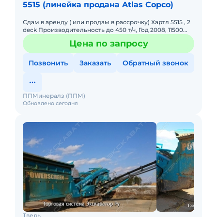
5515 (линейка продана Atlas Copco)
Сдам в аренду ( или продам в рассрочку) Хартл 5515 , 2
deck Производительность до 450 т/ч, Год 2008, 11500
моточасов, Двигатель САТ с 4.4, откапитален, нараб
Цена по запросу
Позвонить
Заказать
Обратный звонок
ППМинералз (ППМ)
Обновлено сегодня
Тверь