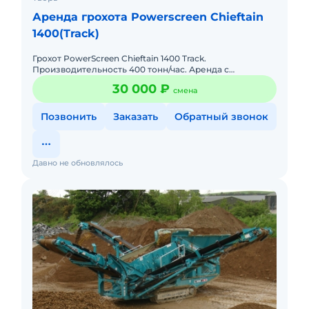
Аренда грохота Powerscreen Chieftain
1400(Track)
Грохот PowerScreen Chieftain 1400 Track.
Производительность 400 тонн/час. Аренда с
экипажем, ГСМ и доставкой за счет Арендатора
30 000 ₽
смена
Позвонить
Заказать
Обратный звонок
Давно не обновлялось