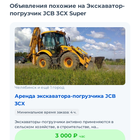
Объявления похожие на Экскаватор-
погрузчик JCB 3CX Super
Челябинск и ещё 1 город
Аренда экскаватора-погрузчика JCB
3CX
Минимальное время заказа: 4 ч.
Экскаваторы-погрузчики активно применяются в
сельском хозяйстве, в строительстве, на
коммунальных предприятиях. Незаменимы они и в
3 000 ₽
час
горнодобывающей отрасли. Техн