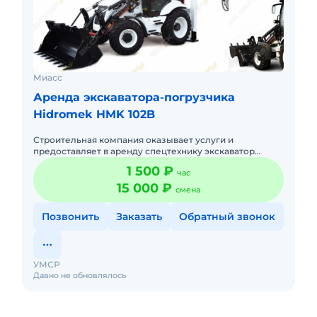
Миасс
Аренда экскаватора-погрузчика
Hidromek HMK 102B
Строительная компания оказывает услуги и
предоставляет в аренду спецтехнику экскаватор
погрузчик Hidromek 102 (аналог JCB 3CX Contractor,
1 500 ₽
час
Terex 860/880 Elite) я
15 000 ₽
смена
Позвонить
Заказать
Обратный звонок
УМСР
Давно не обновлялось