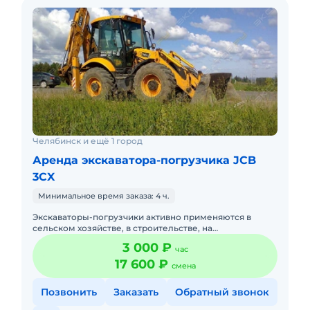
Челябинск и ещё 1 город
Аренда экскаватора-погрузчика JCB
3CX
Минимальное время заказа: 4 ч.
Экскаваторы-погрузчики активно применяются в
сельском хозяйстве, в строительстве, на
коммунальных предприятиях. Незаменимы они и в
3 000 ₽
час
горнодобывающей отрасли. Техн
17 600 ₽
смена
Позвонить
Заказать
Обратный звонок