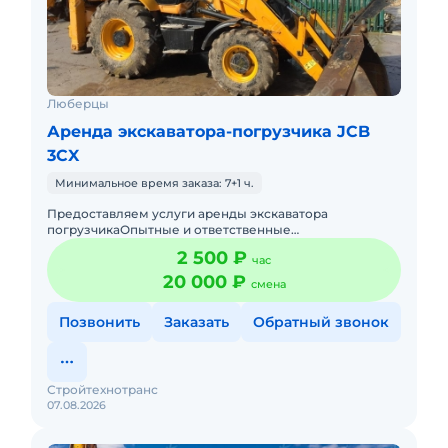
Люберцы
Аренда экскаватора-погрузчика JCB
3CX
Минимальное время заказа: 7+1 ч.
Предоставляем услуги аренды экскаватора
погрузчикаОпытные и ответственные
машинистыРаботаем без
2 500 ₽
час
выходных,круглосуточноПодача в день заказа.Пакет
отчетных докуме
20 000 ₽
смена
Позвонить
Заказать
Обратный звонок
Стройтехнотранс
07.08.2026