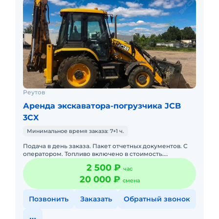
Реутов
Аренда экскаватора-погрузчика JCB
3CX
Минимальное время заказа: 7+1 ч.
Подача в день заказа. Пакет отчетных документов. С
оператором. Топливо включено в стоимость.
Долгосрочная аренда. Краткосрочная аренда. Техника
2 500 ₽
час
с малой наработк
20 000 ₽
смена
Позвонить
Заказать
Обратный звонок