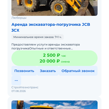
Люберцы
Аренда экскаватора-погрузчика JCB
3CX
Минимальное время заказа: 7+1 ч.
Предоставляем услуги аренды экскаватора
погрузчикаОпытные и ответственные
машинистыРаботаем без
2 500 ₽
час
выходных,круглосуточноПодача в день заказа.Пакет
отчетных докуме
20 000 ₽
смена
Позвонить
Заказать
Обратный звонок
Стройтехнотранс
07.08.2026