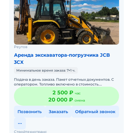
Реутов
Аренда экскаватора-погрузчика JCB
3CX
Минимальное время заказа: 7+1 ч.
Подача в день заказа. Пакет отчетных документов. С
оператором. Топливо включено в стоимость.
Долгосрочная аренда. Краткосрочная аренда. Техника
2 500 ₽
час
с малой наработк
20 000 ₽
смена
Позвонить
Заказать
Обратный звонок
Стройтехнотранс