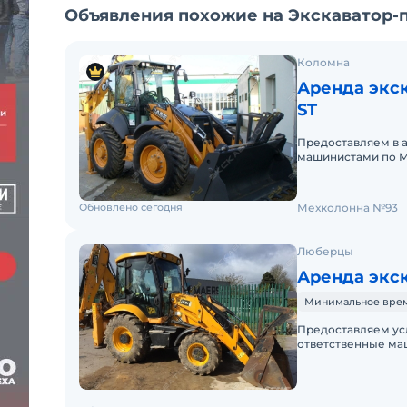
Объявления похожие на Экскаватор-п
Коломна
Аренда экск
ST
Предоставляем в 
машинистами по М
аренды. Долгосроч
Обновлено сегодня
Мехколонна №93
Люберцы
Аренда экск
Минимальное время 
Предоставляем ус
ответственные ма
выходных,круглосу
докуме