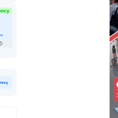
росу
ок
явку