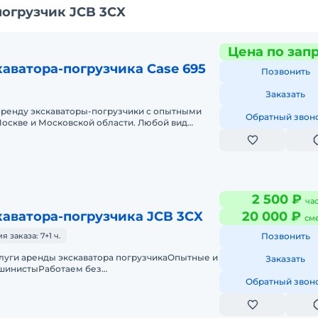
огрузчик JCB 3CX
Цена по зап
аватора-погрузчика Case 695
Позвонить
Заказать
аренду экскаваторы-погрузчики с опытными
Обратный звон
оскве и Московской области. Любой вид
ный, краткосрочный (почасовой, п
2 500 ₽
ча
аватора-погрузчика JCB 3CX
20 000 ₽
см
заказа: 7+1 ч.
Позвонить
луги аренды экскаватора погрузчикаОпытные и
Заказать
шинистыРаботаем без
точноПодача в день заказа.Пакет отчетных
Обратный звон