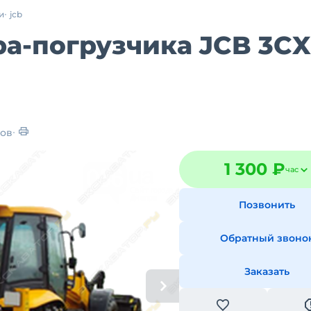
и
jcb
а-погрузчика JCB 3CX
ов
1 300 ₽
час
Позвонить
Обратный звоно
Заказать