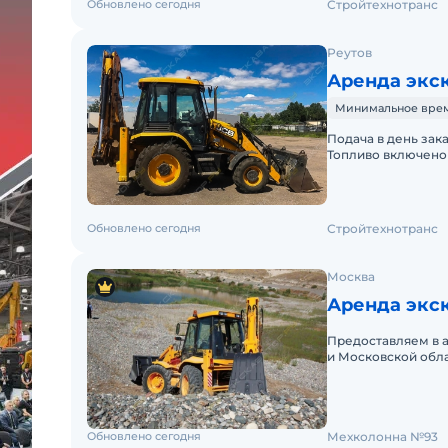
Обновлено сегодня
Стройтехнотранс
Реутов
Аренда экск
Минимальное время 
Подача в день зак
Топливо включено 
Краткосрочная аре
Обновлено сегодня
Стройтехнотранс
Москва
Аренда экс
Предоставляем в 
и Московской обл
краткосрочный (по
Обновлено сегодня
Мехколонна №93