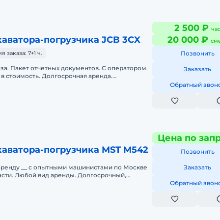
2 500 ₽
ча
аватора-погрузчика JCB 3CX
20 000 ₽
см
заказа: 7+1 ч.
Позвонить
аза. Пакет отчетных документов. С оператором.
Заказать
в стоимость. Долгосрочная аренда.
нда. Техника с малой наработк
Обратный звон
Цена по зап
каватора-погрузчика MST M542
Позвонить
аренду __ с опытными машинистами по Москве
Заказать
асти. Любой вид аренды. Долгосрочный,
часовой, посменный). При долго
Обратный звон