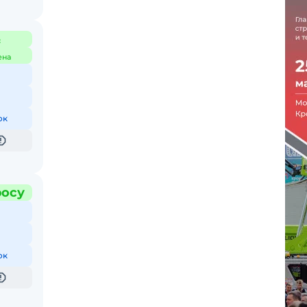
с
ена
ок
росу
ок