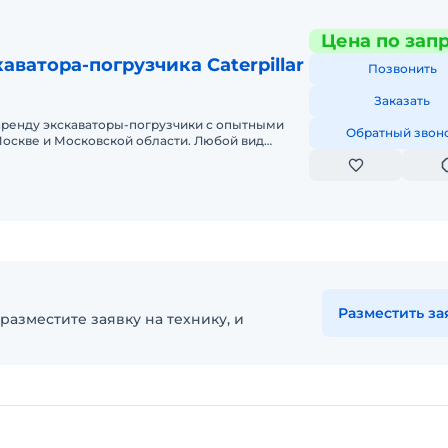
Цена по зап
аватора-погрузчика Caterpillar
Позвонить
Заказать
аренду экскаваторы-погрузчики с опытными
Обратный звон
оскве и Московской области. Любой вид
ный, краткосрочный (почасовой, п
Разместить за
разместите заявку на технику, и