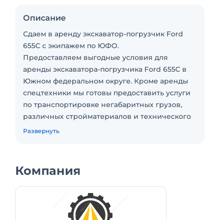
Описание
Сдаем в аренду экскаватор-погрузчик Ford
655C с экипажем по ЮФО.
Предоставляем выгодные условия для
аренды экскаватора-погрузчика Ford 655C в
Южном федеральном округе. Кроме аренды
спецтехники мы готовы предоставить услуги
по транспортировке негабаритных грузов,
различных стройматериалов и технического
оборудования даже на самые удалённые
Развернуть
объекты России. Так же предоставляем
поставку инертных материалов по выгодным
условиям.
Компания