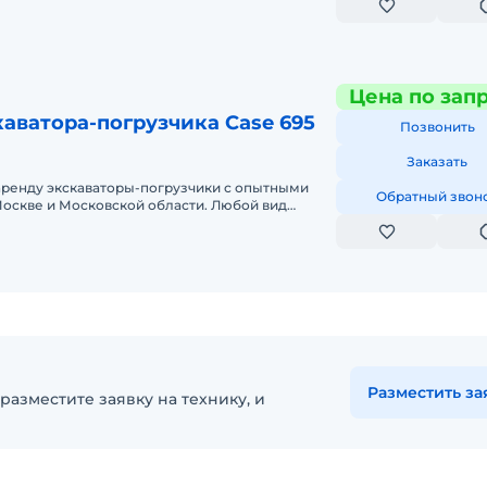
Цена по зап
аватора-погрузчика Case 695
Позвонить
Заказать
аренду экскаваторы-погрузчики с опытными
Обратный звон
оскве и Московской области. Любой вид
ный, краткосрочный (почасовой, п
Разместить за
разместите заявку на технику, и