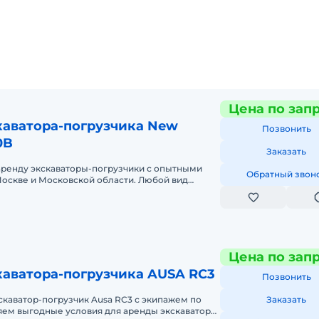
Цена по зап
каватора-погрузчика New
Позвонить
0B
Заказать
аренду экскаваторы-погрузчики с опытными
Обратный звон
оскве и Московской области. Любой вид
ный, краткосрочный (почасовой, п
Цена по зап
каватора-погрузчика AUSA RC3
Позвонить
скаватор-погрузчик Ausa RC3 с экипажем по
Заказать
ем выгодные условия для аренды экскаватора-