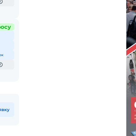
росу
ок
явку