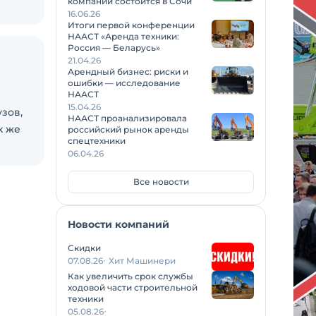
компаний состоится в Сочи
16.06.26
Итоги первой конференции
НААСТ «Аренда техники:
Россия — Беларусь»
21.04.26
Арендный бизнес: риски и
ошибки — исследование
НААСТ
15.04.26
зов,
НААСТ проанализировала
к же
российский рынок аренды
спецтехники
06.04.26
Все новости
Новости компаний
Скидки
07.08.26
Хит Машинери
Как увеличить срок службы
ходовой части строительной
техники
05.08.26