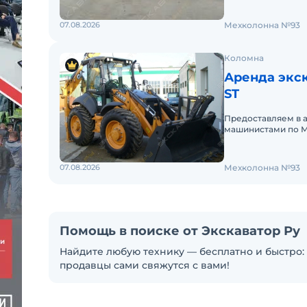
07.08.2026
Мехколонна №93
Коломна
Аренда экск
ST
Предоставляем в 
машинистами по М
аренды. Долгосроч
07.08.2026
Мехколонна №93
Помощь в поиске от Экскаватор Ру
Найдите любую технику — бесплатно и быстро: 
продавцы сами свяжутся с вами!