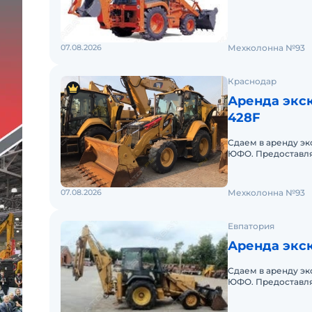
погрузчика Ausa 
07.08.2026
Мехколонна №93
Краснодар
Аренда экск
428F
Сдаем в аренду эк
ЮФО. Предоставля
погрузчика Bobca
07.08.2026
Мехколонна №93
Евпатория
Аренда экск
Сдаем в аренду эк
ЮФО. Предоставля
погрузчика Ford 