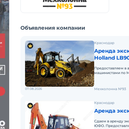
Объявления компании
Краснодар
Аренда экс
Holland LB9
Предоставляем в 
машинистами по М
аренды. Долгосроч
07.08.2026
Мехколонна №93
Краснодар
Аренда экс
Сдаем в аренду эк
ЮФО. Предоставля