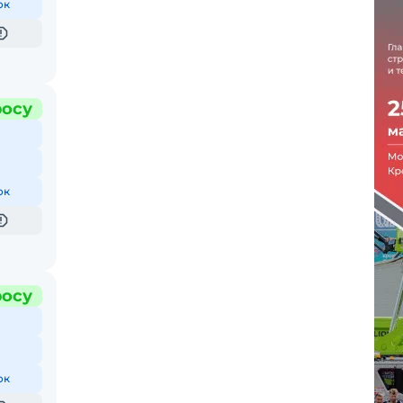
ок
росу
ок
росу
ок