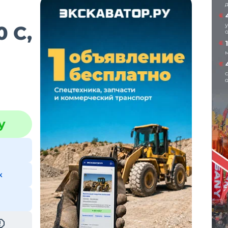
 C,
у
к