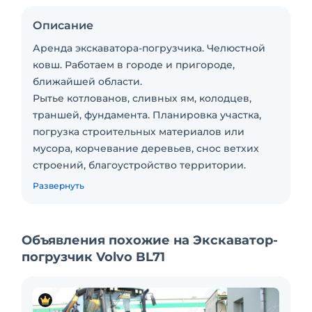
Описание
Аренда экскаватора-погрузчика. Челюстной
ковш. Работаем в городе и пригороде,
ближайшей области.
Рытье котлованов, сливных ям, колодцев,
траншей, фундамента. Планировка участка,
погрузка строительных материалов или
мусора, корчевание деревьев, снос ветхих
строений, благоустройство территории.
Так же через нас можно заказать самосвалы
Развернуть
для вывоза.
Подробнее по телефону.
Объявления похожие на Экскаватор-
погрузчик Volvo BL71