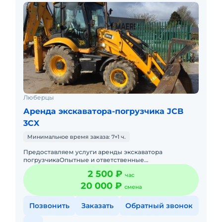
Люберцы
Аренда экскаватора-погрузчика JCB
3CX
Минимальное время заказа: 7+1 ч.
Предоставляем услуги аренды экскаватора
погрузчикаОпытные и ответственные
машинистыРаботаем без
2 500 ₽
час
выходных,круглосуточноПодача в день заказа.Пакет
отчетных докуме
20 000 ₽
смена
Позвонить
Заказать
Обратный звонок