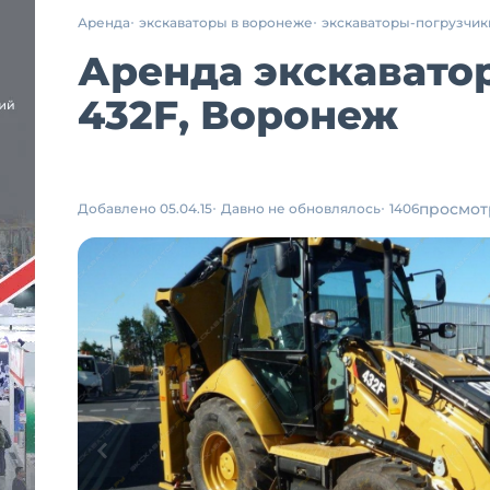
Аренда
экскаваторы в воронеже
экскаваторы-погрузчик
Аренда экскаватор
432F, Воронеж
просмот
Добавлено 05.04.15
Давно не обновлялось
1406