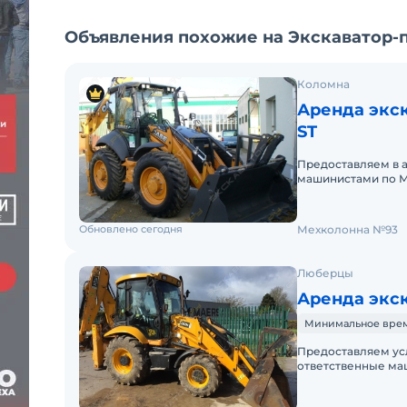
Объявления похожие на Экскаватор-по
Коломна
Аренда экск
ST
Предоставляем в 
машинистами по М
аренды. Долгосроч
Обновлено сегодня
Мехколонна №93
Люберцы
Аренда экск
Минимальное время 
Предоставляем ус
ответственные ма
выходных,круглосу
докуме