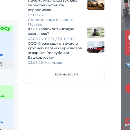
Почему китайская техника
перестала уступать
европейской
03.08.26
Строительные Машины,
Москва
росу
Как выбрать лизинговую
компанию?
03.08.26
СПЕЦТЕХЦЕНТР
ООО «Уралмаш» отгрузило
крупную партию зерновозов
аграриям Республики
ок
Башкортостан.
03.08.26
Уралмаш
Все новости
с
ена
ок