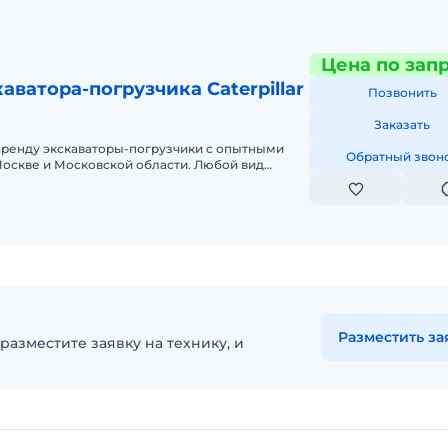
Цена по зап
аватора-погрузчика Caterpillar
Позвонить
Заказать
аренду экскаваторы-погрузчики с опытными
Обратный звон
оскве и Московской области. Любой вид
ный, краткосрочный (почасовой, п
Разместить за
разместите заявку на технику, и