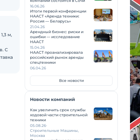
компаний состоится в Сочи
16.06.26
Итоги первой конференции
НААСТ «Аренда техники:
Россия — Беларусь»
21.04.26
Арендный бизнес: риски и
,3 м,
ошибки — исследование
НААСТ
15.04.26
в. С
НААСТ проанализировала
ставка
российский рынок аренды
спецтехники
06.04.26
Все новости
Новости компаний
Как увеличить срок службы
ходовой части строительной
техники
05.08.26
Строительные Машины,
Москва