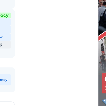
росу
ок
явку