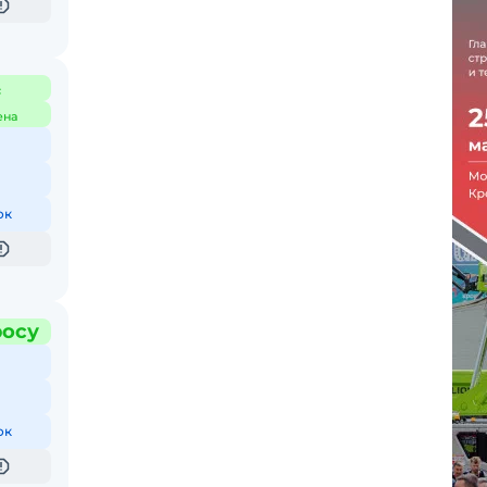
с
ена
ок
росу
ок