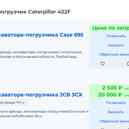
грузчик Caterpillar 432F
Цена по зап
аватора-погрузчика Case 695
Позвонить
Заказать
аренду экскаваторы-погрузчики с опытными
Обратный звон
оскве и Московской области. Любой вид
ный, краткосрочный (почасовой, п
2 500 ₽
ча
аватора-погрузчика JCB 3CX
20 000 ₽
см
заказа: 7+1 ч.
Позвонить
луги аренды экскаватора погрузчикаОпытные и
Заказать
шинистыРаботаем без
точноПодача в день заказа.Пакет отчетных
Обратный звон