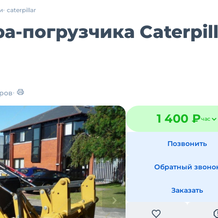
и
caterpillar
а-погрузчика Caterpill
ров
1 400 ₽
час
Позвонить
Обратный звоно
Заказать