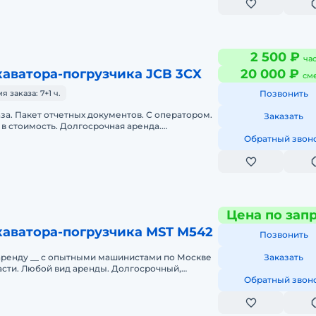
2 500 ₽
ча
аватора-погрузчика JCB 3CX
20 000 ₽
см
заказа: 7+1 ч.
Позвонить
аза. Пакет отчетных документов. С оператором.
Заказать
в стоимость. Долгосрочная аренда.
нда. Техника с малой наработк
Обратный звон
Цена по зап
каватора-погрузчика MST M542
Позвонить
аренду __ с опытными машинистами по Москве
Заказать
асти. Любой вид аренды. Долгосрочный,
часовой, посменный). При долго
Обратный звон