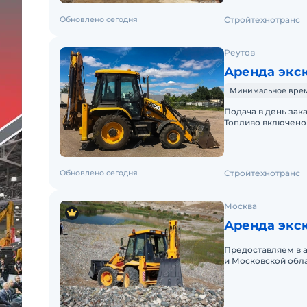
Обновлено сегодня
Стройтехнотранс
Реутов
Аренда экск
Минимальное время 
Подача в день зак
Топливо включено 
Краткосрочная аре
Обновлено сегодня
Стройтехнотранс
Москва
Аренда экс
Предоставляем в 
и Московской обл
краткосрочный (по