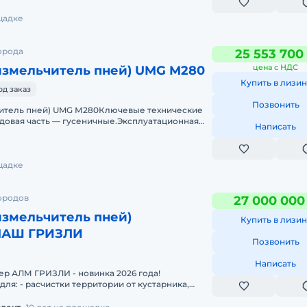
щадке
орода
25 553 700
цена с НДС
измельчитель пней) UMG M280
Купить в лизин
од заказ
Позвонить
итель пней) UMG М280Ключевые технические
довая часть — гусеничные.Эксплуатационная
Написать
гатель, модель
щадке
ородов
27 000 000
измельчитель пней)
Купить в лизин
АШ ГРИЗЛИ
Позвонить
Написать
р АЛМ ГРИЗЛИ - новинка 2026 года!
ля: - расчистки территории от кустарника,
ьев;- измельчения порубочных ос