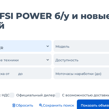
FSI POWER б/у и новые
й
Модель
е техники
Доступность
ка от
до
Моточасы наработки (до)
с НДС
Официальный дилер
С возможностью доставк
Сбросить
Сохранить поиск
Показать объя