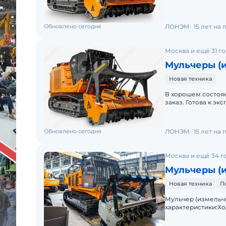
Обновлено сегодня
ЛОНЭМ
15 лет на
Москва и ещё 31 г
Мульчеры (и
Новая техника
В хорошем состоян
заказ. Готова к эк
Обновлено сегодня
ЛОНЭМ
15 лет на
Москва и ещё 34 г
Мульчеры (
Новая техника
П
Мульчер (измельч
характеристики:Хо
масса — 17,1 т.Двиг