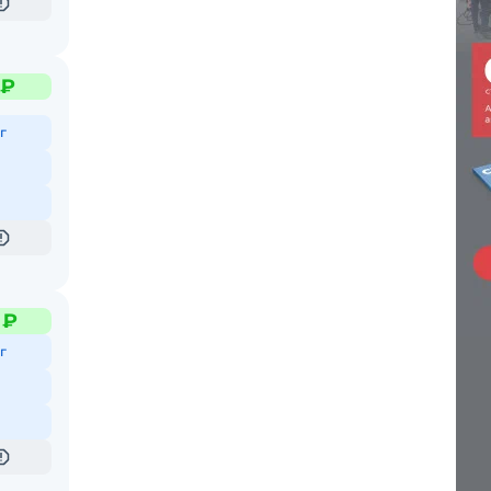
 ₽
г
 ₽
г