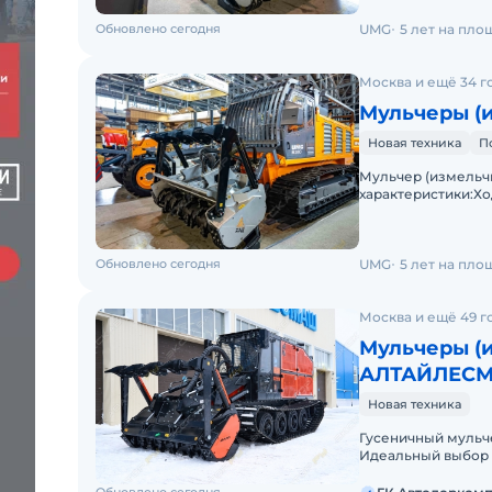
Обновлено сегодня
UMG
5 лет на пло
Москва и ещё 34 г
Мульчеры (
Новая техника
П
Мульчер (измельч
характеристики:Хо
масса — 17,1 т.Дви
Обновлено сегодня
UMG
5 лет на пло
Москва и ещё 49 г
Мульчеры (
АЛТАЙЛЕСМ
Новая техника
Гусеничный мульче
Идеальный выбор д
мелколесья, дерев