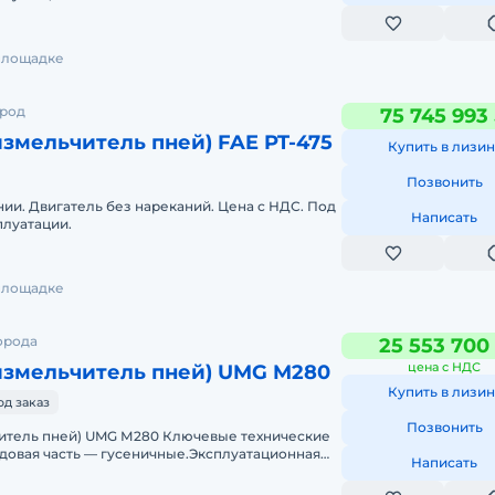
 площадке
ород
75 745 993
змельчитель пней) FAE PT-475
Купить в лизин
Позвонить
ии. Двигатель без нареканий. Цена с НДС. Под
Написать
сплуатации.
 площадке
орода
25 553 700
цена с НДС
измельчитель пней) UMG M280
Купить в лизин
од заказ
Позвонить
итель пней) UMG М280 Ключевые технические
довая часть — гусеничные.Эксплуатационная
Написать
атель, моде