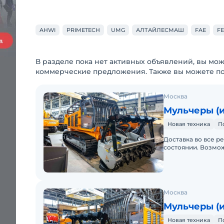
AHWI
PRIMETECH
UMG
АЛТАЙЛЕСМАШ
FAE
F
В разделе пока нет активных объявлений, вы мож
коммерческие предложения. Также вы можете п
Москва
Мульчеры (
Новая техника
П
Доставка во все р
состоянии. Возмо
Москва
Мульчеры (
Новая техника
П