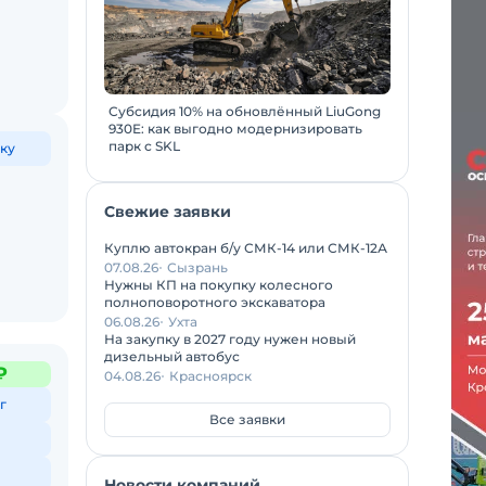
Субсидия 10% на обновлённый LiuGong
930E: как выгодно модернизировать
парк с SKL
ку
Свежие заявки
Куплю автокран б/у СМК-14 или СМК-12А
07.08.26
Сызрань
Нужны КП на покупку колесного
полноповоротного экскаватора
06.08.26
Ухта
На закупку в 2027 году нужен новый
дизельный автобус
₽
04.08.26
Красноярск
г
Все заявки
Новости компаний