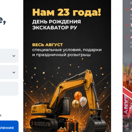
,
и
вления