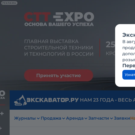
РЕКЛАМА
Экс
В авг
продл
допо
розы
Перв
Узна
НАМ 23 ГОДА • ВЕСЬ
Журналы
Продажа
Аренда
Запчасти
Заявки
На