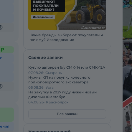
Какие бренды выбирают покупатели и
почему? Исследование
 ₽
Свежие заявки
г
Куплю автокран б/у СМК-14 или СМК-12А
07.08.26
Сызрань
Нужны КП на покупку колесного
полноповоротного экскаватора
06.08.26
Ухта
На закупку в 2027 году нужен новый
дизельный автобус
04.08.26
Красноярск
Все заявки
ения
Новости компаний