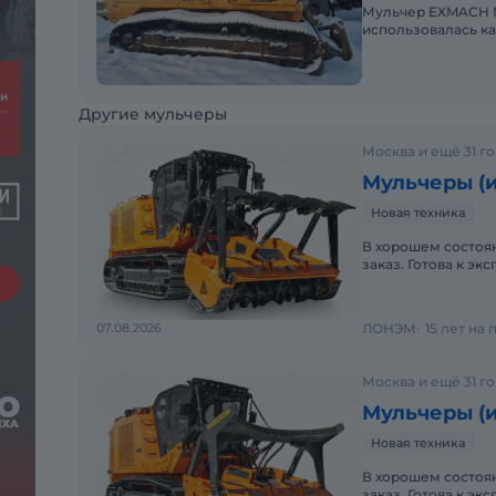
Мульчер EXMACH M
использовалась ка
Двигатель Deutz, 
Другие мульчеры
Москва и ещё 31 г
Мульчеры (и
Новая техника
В хорошем состоян
заказ. Готова к эк
07.08.2026
ЛОНЭМ
15 лет на
Москва и ещё 31 г
Мульчеры (и
Новая техника
В хорошем состоян
заказ. Готова к эк