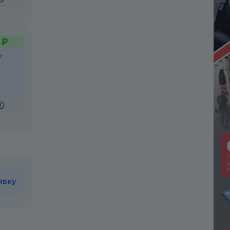
 ₽
г
явку