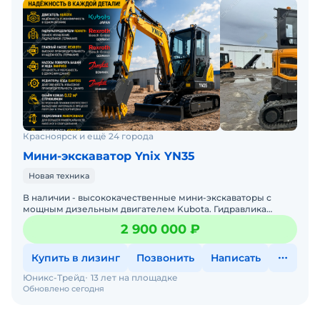
Красноярск и ещё 24 города
Мини-экскаватор Ynix YN35
Новая техника
В наличии - высококачественные мини-экскаваторы с
мощным дизельным двигателем Kubota. Гидравлика
Германия, США. Объем ковша 0.12 м3Гидролиния
2 900 000 ₽
РеверсивнаяОбщая м
Купить в лизинг
Позвонить
Написать
Юникс-Трейд
13 лет на площадке
Обновлено сегодня