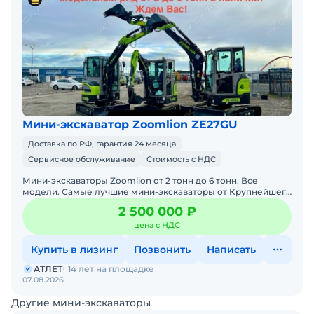
Мини-экскаватор Zoomlion ZE27GU
Доставка по РФ, гарантия 24 месяца
Сервисное обслуживание
Стоимость с НДС
Мини-экскаваторы Zoomlion от 2 тонн до 6 тонн. Все
модели. Самые лучшие мини-экскаваторы от Крупнейшего
производителя ZOOMLION из Китая, в наличии со складов в
2 500 000 ₽
цена с НДС
Купить в лизинг
Позвонить
Написать
АТЛЕТ
14 лет на площадке
07.08.2026
Другие мини-экскаваторы