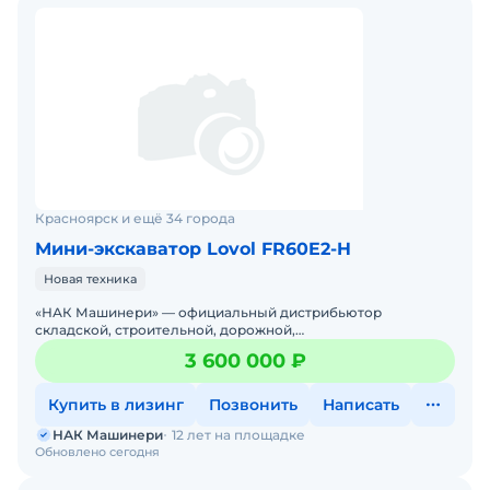
Красноярск и ещё 34 города
Мини-экскаватор Lovol FR60E2-H
Новая техника
«НАК Машинери» — официальный дистрибьютор
складской, строительной, дорожной,
сельскохозяйственной и коммунальной спецтехники
3 600 000 ₽
производства крупнейших мировых кор
Купить в лизинг
Позвонить
Написать
НАК Машинери
12 лет на площадке
Обновлено сегодня