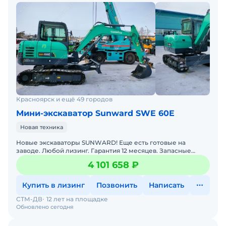
Красноярск и ещё 49 городов
Мини-экскаватор Sunward SWE 60E
Новая техника
Новые экскаваторы SUNWARD! Еще есть готовые на
заводе. Любой лизинг. Гарантия 12 месяцев. Запасные
части в наличии. Доставка в ваш регион. Также доступны
4 101 658 ₽
под за
Купить в лизинг
Позвонить
Написать
СТМ-ДВ
12 лет на площадке
Обновлено сегодня