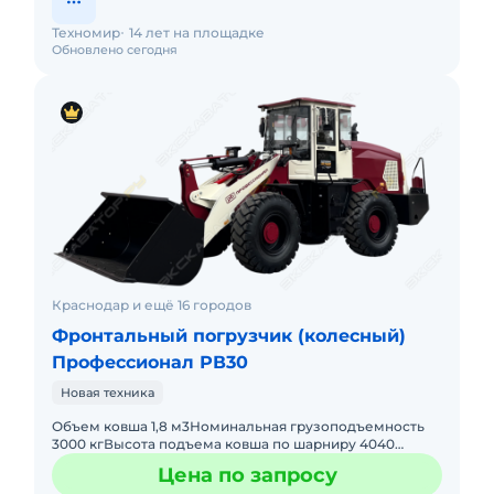
Техномир
14 лет на площадке
Обновлено сегодня
Краснодар и ещё 16 городов
Фронтальный погрузчик (колесный)
Профессионал РВ30
Новая техника
Объем ковша 1,8 м3Номинальная грузоподъемность
3000 кгВысота подъема ковша по шарниру 4040
ммВысота разгрузки по нижней кромке ковша 3240
Цена по запросу
мм Эксплуатационная ма