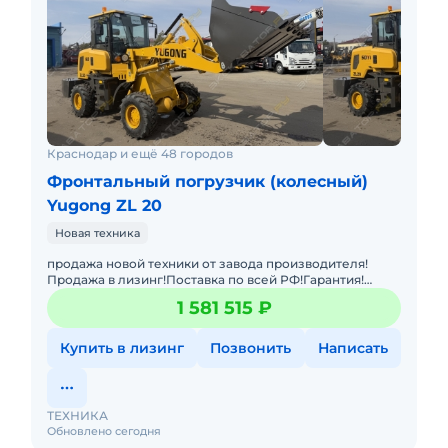
Краснодар и ещё 48 городов
Фронтальный погрузчик (колесный)
Yugong ZL 20
Новая техника
продажа новой техники от завода производителя!
Продажа в лизинг!Поставка по всей РФ!Гарантия!
Автовышка на шасси ISUZU 4X2 с дизельным
1 581 515 ₽
двигателем ISUZU — э
Купить в лизинг
Позвонить
Написать
ТЕХНИКА
Обновлено сегодня