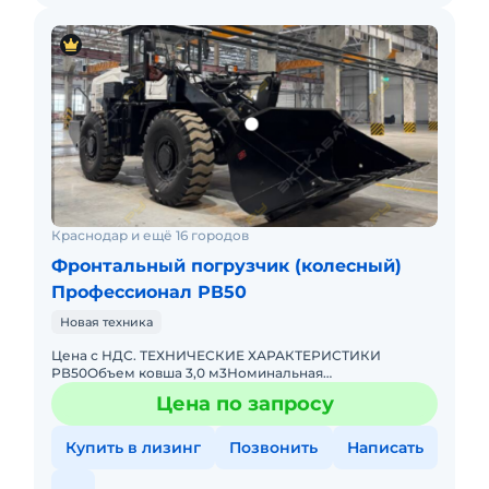
Краснодар и ещё 16 городов
Фронтальный погрузчик (колесный)
Профессионал РВ50
Новая техника
Цена с НДС. ТЕХНИЧЕСКИЕ ХАРАКТЕРИСТИКИ
РВ50Объем ковша 3,0 м3Номинальная
грузоподъемность 5000 кгВысота подъема ковша по
Цена по запросу
шарниру 4500 ммВысота разгрузки по ниж
Купить в лизинг
Позвонить
Написать