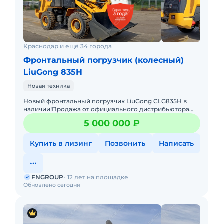
Краснодар и ещё 34 города
Фронтальный погрузчик (колесный)
LiuGong 835H
Новая техника
Новый фронтальный погрузчик LiuGong CLG835H в
наличии!Продажа от официального дистрибьютора
FNGROUP (ООО ФН МАШИНЫ)Основные
5 000 000 ₽
характеристики:• Грузоподъемнос
Купить в лизинг
Позвонить
Написать
FNGROUP
12 лет на площадке
Обновлено сегодня