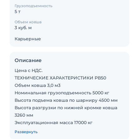
Грузоподъемность
5 т
Объем ковша
3 куб. м
Карьерные
Описание
Цена с НДС.
ТЕХНИЧЕСКИЕ ХАРАКТЕРИСТИКИ РВ50
Объем ковша 3,0 м3
Номинальная грузоподъемность 5000 кг
Высота подъема ковша по шарниру 4500 мм
Высота разгрузки по нижней кромке ковша
3260 мм
Эксплуатационная масса 17000 кг
Длина/ ширина/ высота 8550/2550/3400 мм
Развернуть
Тяговое усилие 155 + 3кН