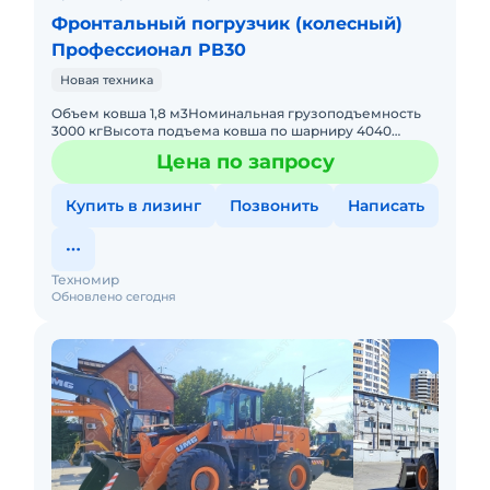
Фронтальный погрузчик (колесный)
Профессионал РВ30
Новая техника
Объем ковша 1,8 м3Номинальная грузоподъемность
3000 кгВысота подъема ковша по шарниру 4040
ммВысота разгрузки по нижней кромке ковша 3240
Цена по запросу
мм Эксплуатационная ма
Купить в лизинг
Позвонить
Написать
Техномир
Обновлено сегодня