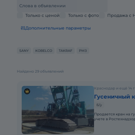
Слова в объявлении
Только с ценой
Только с фото
Продажа с 
Дополнительные параметры
SANY
KOBELCO
TAKRAF
РМЗ
Найдено 29 объявлений
Краснодар и ещё 14 
Гусеничный 
Б/у
Продается кран на г
учете в Ростехнадзор
хорошем техническо