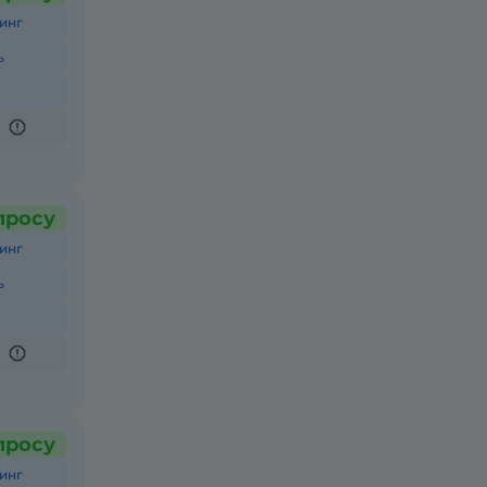
инг
ь
просу
инг
ь
просу
инг