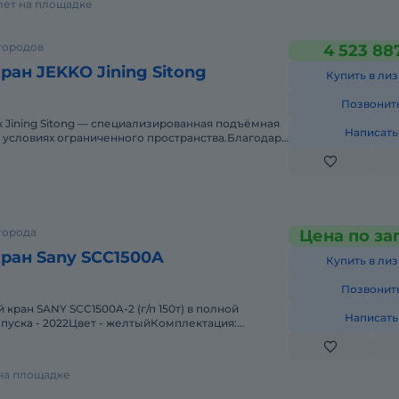
лет на площадке
городов
4 523 88
ран JEKKO Jining Sitong
Купить в лиз
Позвонит
 Jining Sitong — специализированная подъёмная
Написать
в условиях ограниченного пространства.Благодаря
ашин
города
Цена по за
ран Sany SCC1500A
Купить в лиз
Позвонит
кран SANY SCC1500A-2 (г/п 150т) в полной
Написать
пуска - 2022Цвет - желтыйКомплектация:
й стрелы 76 м + гусек
 на площадке