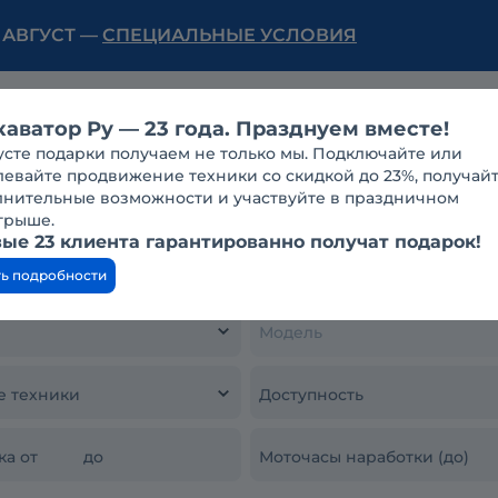
Ь АВГУСТ —
СПЕЦИАЛЬНЫЕ УСЛОВИЯ
Нам 23 года!
Конференции
Еще
каватор Ру — 23 года. Празднуем вместе!
усте подарки получаем не только мы. Подключайте или
евайте продвижение техники со скидкой до 23%, получай
ны
лнительные возможности и участвуйте в праздничном
грыше.
в Краснодаре
ые 23 клиента гарантированно получат подарок!
ть подробности
Модель
е техники
Доступность
ка от
до
Моточасы наработки (до)