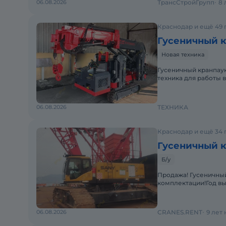
06.08.2026
ТрансСтройГрупп
8 
Краснодар и ещё 49 
Гусеничный к
Новая техника
Гусеничный кранпаук
техника для работы 
гусеничному ходу м
06.08.2026
ТЕХНИКА
Краснодар и ещё 34 
Гусеничный к
Б/у
Продажа! Гусеничный 
комплектации!Год вы
Комбинация подъемно
06.08.2026
CRANES.RENT
9 лет