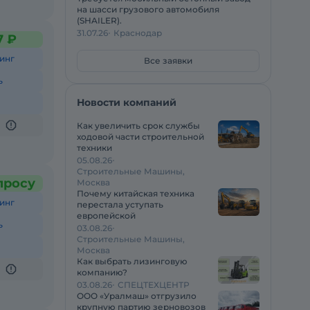
на шасси грузового автомобиля
(SHAILER).
31.07.26
Краснодар
7 ₽
инг
Все заявки
ь
Новости компаний
Как увеличить срок службы
ходовой части строительной
техники
05.08.26
Строительные Машины,
просу
Москва
Почему китайская техника
инг
перестала уступать
европейской
ь
03.08.26
Строительные Машины,
Москва
Как выбрать лизинговую
компанию?
03.08.26
СПЕЦТЕХЦЕНТР
ООО «Уралмаш» отгрузило
крупную партию зерновозов