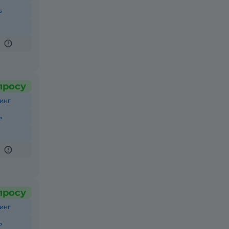
ь
просу
инг
ь
просу
инг
ь