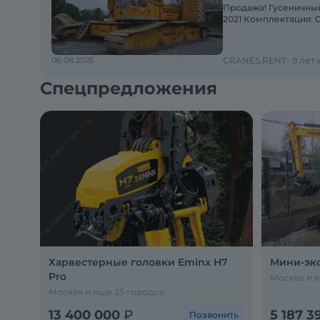
Продажа! Гусеничный 
2021 Комплектация: Стрела 8
ч. Состояние: Отли
06.08.2026
CRANES.RENT
9 лет
Спецпредложения
Харвестерные головки Eminx H7
Мини-экс
Pro
Москва и е
Москва и еще 25 городов
13 400 000
₽
5 187 3
Позвонить