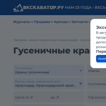
НАМ 23 ГОДА • ВЕС
Журналы
Продажа
Аренда
Запчасти
Заявки
Экс
В авг
продл
Продажа
краны подъемные в краснодаре
гусеничные кра
допо
розы
Гусеничные краны 
Перв
Узна
Тип техники
Марка
Регион, город, населенный пункт
Состояни
Цена от, ₽
до, ₽
Год выпус