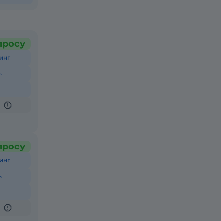
просу
инг
ь
просу
инг
ь