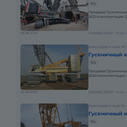
Б/у
Продажа! Гусеничный 
2021 Комплектация: С
Состояние: Отлич
06.08.2026
CRANES.RENT
9 лет
Краснодар и ещё 34 
Гусеничный кр
Б/у
Продажа! Гусеничный 
2020 Комплектация: Стрела 91
ч. Состояние: Отл
06.08.2026
CRANES.RENT
9 лет
Краснодар и ещё 34 
Гусеничный кр
Б/у