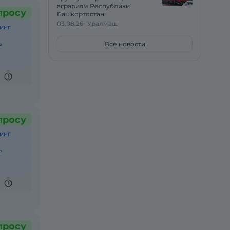
аграриям Республики
просу
Башкортостан.
03.08.26
Уралмаш
инг
ь
Все новости
просу
инг
ь
просу