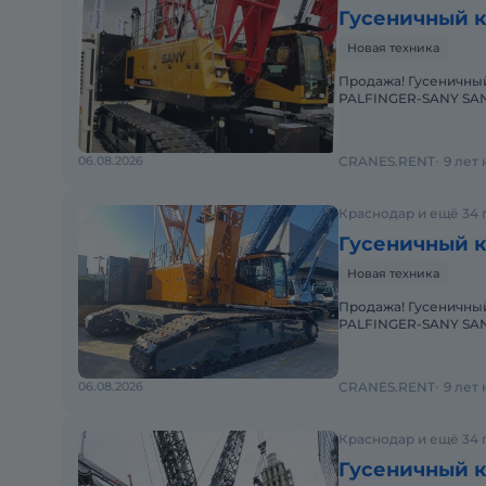
Гусеничный к
Новая техника
Продажа! Гусеничный кран SANY SCC1000A (г/п 100т) Европеец -
PALFINGER-SANY SANY
Комплекта
06.08.2026
CRANES.RENT
9 лет
Краснодар и ещё 34 
Гусеничный к
Новая техника
Продажа! Гусеничный кран SANY SCC1350A (г/п 140т) Европеец -
PALFINGER-SANY SANY
Крюкоблоки: 1 x 135 T
06.08.2026
CRANES.RENT
9 лет
Краснодар и ещё 34 
Гусеничный кр