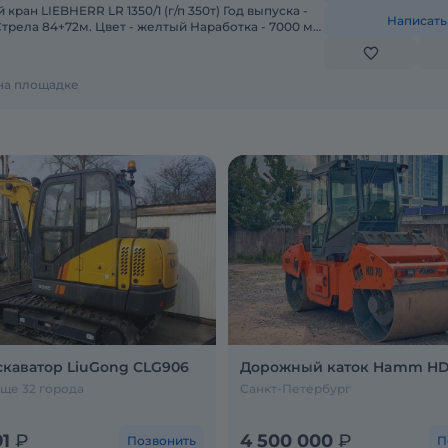
кран LIEBHERR LR 1350/1 (г/п 350т) Год выпуска -
Написать
4+72м. Цвет - желтый Наработка - 7000 м/
 на площадке
каватор LiuGong CLG906
Дорожный каток Hamm HD
ще 32 города
Санкт-Петербург
91
₽
4 500 000
₽
Позвонить
П