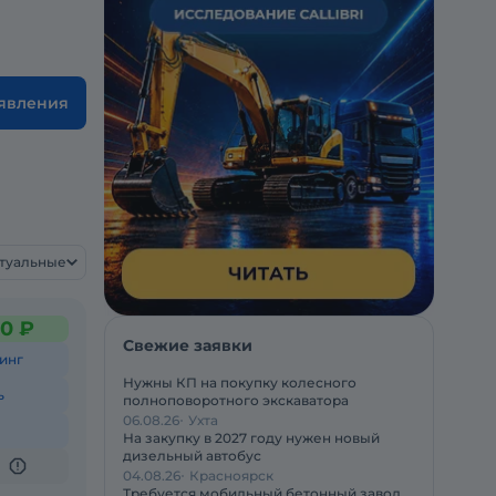
ъявления
ктуальные
0 ₽
Свежие заявки
инг
Нужны КП на покупку колесного
ь
полноповоротного экскаватора
06.08.26
Ухта
На закупку в 2027 году нужен новый
дизельный автобус
04.08.26
Красноярск
Требуется мобильный бетонный завод