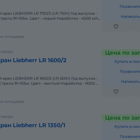
Позвонит
кран LIEBHERR LR 1750/2 (г/п 750т) Год выпуска -
Написать
трела 91+105м. Цвет - серый Наработка - 4500 м/ч.
 на площадке
города
Цена по за
ан Liebherr LR 1600/2
Купить в лиз
Позвонит
кран LIEBHERR LR 1600/2 (г/п 600т) Год выпуска -
Написать
+105м. Цвет - желтый Наработка - 9000 м/
 на площадке
города
Цена по за
ан Liebherr LR 1350/1
Купить в лиз
Позвонит