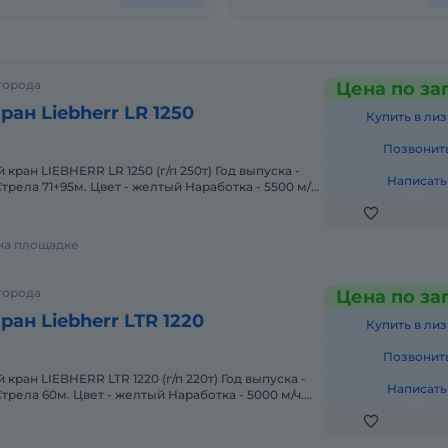
города
Цена по за
ан Liebherr LR 1250
Купить в лиз
Позвонит
кран LIEBHERR LR 1250 (г/п 250т) Год выпуска -
Написать
95м. Цвет - желтый Наработка - 5500 м/ч.
 на площадке
города
Цена по за
ан Liebherr LTR 1220
Купить в лиз
Позвонит
кран LIEBHERR LTR 1220 (г/п 220т) Год выпуска -
Написать
. Цвет - желтый Наработка - 5000 м/ч.
е