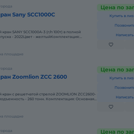
города
Цена по за
ран Sany SCC1000C
Купить в лиз
Позвонит
кран SANY SCC1000A-3 (г/п 100т) в полной
Написать
пуска - 2022Цвет - желтыйКомплектация:
й стрелы 64 м + 18 м1
 на площадке
города
Цена по за
ран Zoomlion ZCC 2600
Купить в лиз
Позвонит
Написать
зоподъемность - 260 тонн. Комплектация: Основная
вый г
 на площадке
города
Цена по за