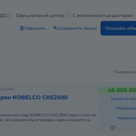
НДС
Официальный дилер
С возможностью доставки
Сбросить
Сохранить поиск
Показать об
Сначала а
городов
45 000 00
кран KOBELCO CKE2500
Купить в лиз
Позвонит
усеничном ходу KOBELСO CKE 2500, кран стоит на
Написать
е, все документы в порядке, кран находится в
м состоянии