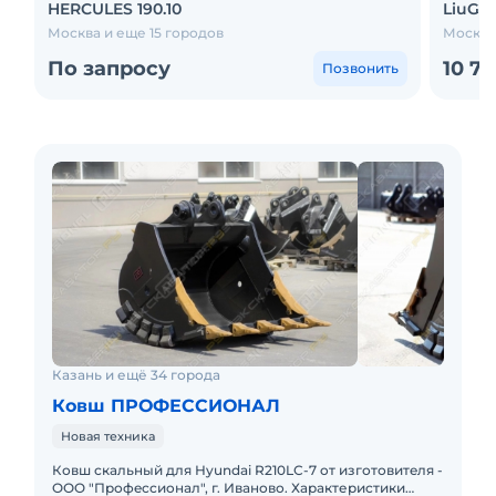
HERCULES 190.10
LiuGo
Москва и еще 15 городов
Москва
По запросу
10 7
Позвонить
Казань и ещё 34 города
Ковш ПРОФЕССИОНАЛ
Новая техника
Ковш скальный для Нyundai R210LС-7 oт изготовитeля -
OОO "Профeccиoнaл", г. Ивaново. Харaктеpиcтики