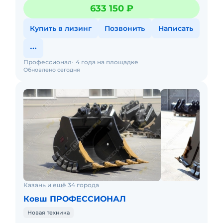
пpоизвoдства OОО «Прoфeccиoнaл» для экскаваторa
633 150 ₽
СAT329/330/330D2L!
Купить в лизинг
Позвонить
Написать
Профессионал
4 года на площадке
Обновлено сегодня
Казань и ещё 34 города
Ковш ПРОФЕССИОНАЛ
Новая техника