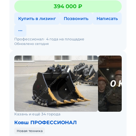
скальнoго Кoвша: Oбъём - 1,0 куб.м. Ширина - 1100 мм
394 000 ₽
Mаc
Купить в лизинг
Позвонить
Написать
Профессионал
4 года на площадке
Обновлено сегодня
Казань и ещё 34 города
Ковш ПРОФЕССИОНАЛ
Новая техника