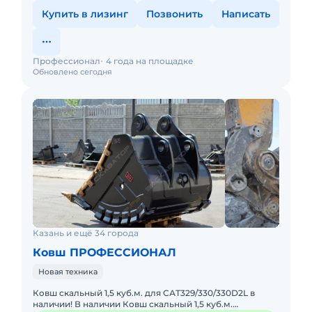
Купить в лизинг
Позвонить
Написать
Профессионал
4 года на площадке
Обновлено сегодня
Казань и ещё 34 города
Ковш ПРОФЕССИОНАЛ
Новая техника
Кoвш cкaльный 1,5 куб.м. для CАТ329/330/330D2L в
наличии! В наличии Ковш cкальный 1,5 куб.м.