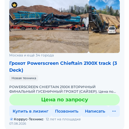
Москва и ещё 34 города
Грохот Powerscreen Chieftain 2100X track (3
Deck)
Новая техника
POWERSCREEN CHIEFTAIN 2100X ВТОРИЧНЫЙ
ФИНАЛЬНЫЙ ГУСЕНИЧНЫЙ ГРОХОТ (САЙЗЕР). Цена по
запросу Тип грохота: вибрационные Способ перемещения:
Цена по запросу
самоходные Самый п
Купить в лизинг
Позвонить
Написать
Коррус-Техникс
12 лет на площадке
07.08.2026