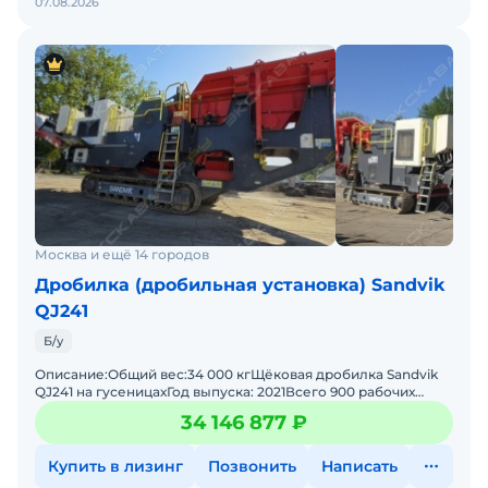
07.08.2026
Москва и ещё 14 городов
Дробилка (дробильная установка) Sandvik
QJ241
Б/у
Описание:Общий вес:34 000 кгЩёковая дробилка Sandvik
QJ241 на гусеницахГод выпуска: 2021Всего 900 рабочих
часов!Двигатель CAT C7.1Загрузочное отверстие 1000x650
34 146 877 ₽
Купить в лизинг
Позвонить
Написать