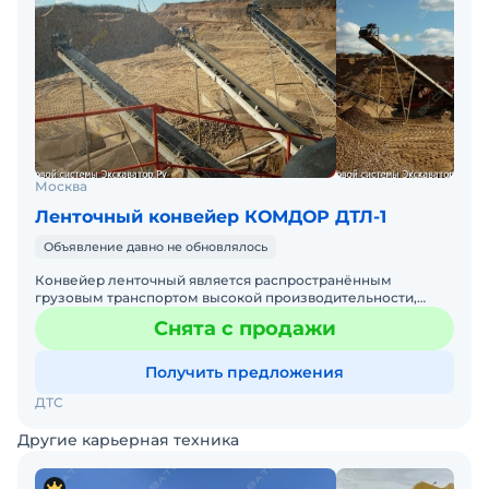
Москва
Ленточный конвейер КОМДОР ДТЛ-1
Объявление давно не обновлялось
Конвейер ленточный является распространённым
грузовым транспортом высокой производительности,
способным пропускать массы груза со скоростью до 400
Снята с продажи
тонн в час на
Получить предложения
ДТС
Другие карьерная техника