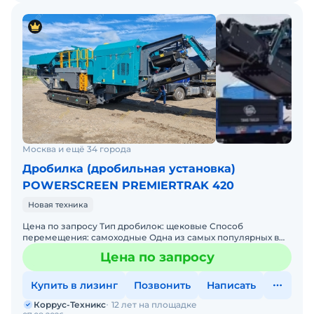
Москва и ещё 34 города
Дробилка (дробильная установка)
POWERSCREEN PREMIERTRAK 420
Новая техника
Цена по запросу Тип дробилок: щековые Способ
перемещения: самоходные Одна из самых популярных в
мире и РФ Щековая Дробилка POWERSCREEN
Цена по запросу
PREMIERTRAK (другое на
Купить в лизинг
Позвонить
Написать
Коррус-Техникс
12 лет на площадке