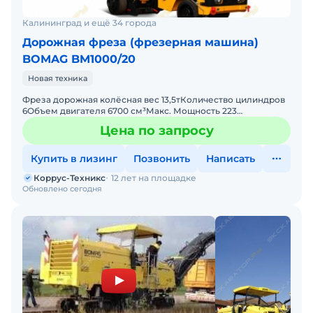
Калининград и ещё 34 города
Дорожная фреза (фрезерная машина)
BOMAG BM1000/20
Новая техника
Фреза дорожная колёсная вес 13,5тКоличество цилиндров
6Объем двигателя 6700 см³Макс. Мощность 223
л.с.Используемое топливо ДизельДвигатель CUMMINS 164
Цена по запросу
кВтЭ
Купить в лизинг
Позвонить
Написать
Коррус-Техникс
12 лет на площадке
Обновлено сегодня