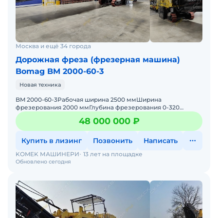
Москва и ещё 34 города
Дорожная фреза (фрезерная машина)
Bomag BM 2000-60-3
Новая техника
BM 2000-60-3Рабочая ширина 2500 ммШирина
фрезерования 2000 ммГлубина фрезерования 0-320
ммРасстояние между фрезерной линией 15 ммКоличество
48 000 000 ₽
фрезерных резцов 168
Купить в лизинг
Позвонить
Написать
KOMEK МАШИНЕРИ
13 лет на площадке
Обновлено сегодня