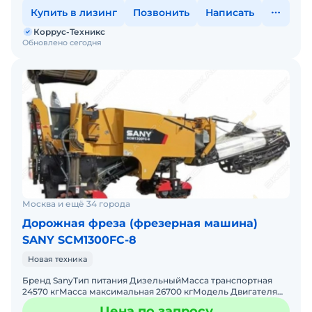
Купить в лизинг
Позвонить
Написать
Коррус-Техникс
Обновлено сегодня
Москва и ещё 34 города
Дорожная фреза (фрезерная машина)
SANY SCM1300FC-8
Новая техника
Бренд SanyТип питания ДизельныйМасса транспортная
24570 кгМасса максимальная 26700 кгМодель Двигателя
DONGFENG CUMMINS QSL8.9Экологический класс Tier
Цена по запросу