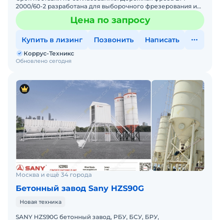
2000/60-2 разработана для выборочного фрезерования и
послойного снятия износившегося или поврежденного
Цена по запросу
дорожног
Купить в лизинг
Позвонить
Написать
Коррус-Техникс
Обновлено сегодня
Москва и ещё 34 города
Бетонный завод Sany HZS90G
Новая техника
SANY HZS90G бетонный завод, РБУ, БСУ, БРУ,