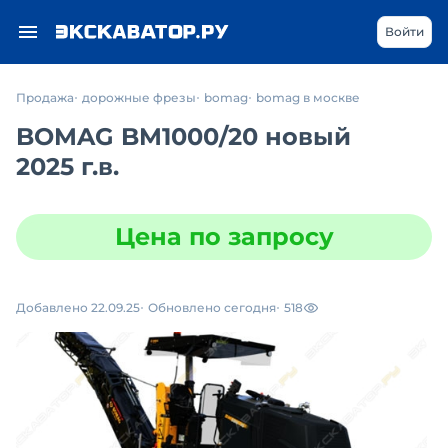
Войти
Продажа
дорожные фрезы
bomag
bomag в москве
BOMAG BM1000/20 новый
2025 г.в.
Цена по запросу
Добавлено 22.09.25
Обновлено сегодня
518