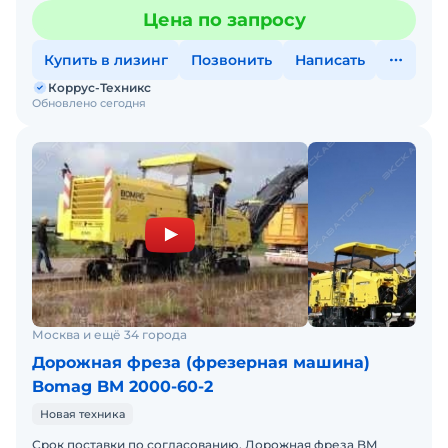
6 км/чКласс выбросов Tier IIIПроизводитель двигателя DON
Цена по запросу
Купить в лизинг
Позвонить
Написать
Коррус-Техникс
Обновлено сегодня
Москва и ещё 34 города
Дорожная фреза (фрезерная машина)
Bomag BM 2000-60-2
Новая техника
Срок поставки по согласованию. Дорожная фреза BM