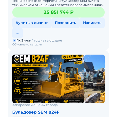
Технические характеристики бульдозер SEM 824F:В
техническом отношении является переосмысленной
версией хорошо известной модели для РФ - SEM 826
25 851 744 ₽
(взаимозаменяемо
Купить в лизинг
Позвонить
Написать
ГК Зима
1 год на площадке
Обновлено сегодня
Хабаровск и ещё 34 города
Бульдозер SEM 824F