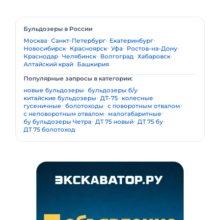
Бульдозеры в России
Москва
Санкт-Петербург
Екатеринбург
Новосибирск
Красноярск
Уфа
Ростов-на-Дону
Краснодар
Челябинск
Волгоград
Хабаровск
Алтайский край
Башкирия
Популярные запросы в категории:
новые бульдозеры
бульдозеры б/у
китайские бульдозеры
ДТ-75
колесные
гусеничные
болотоходы
с поворотным отвалом
с неповоротным отвалом
малогабаритные
бу бульдозеры Четра
ДТ 75 новый
ДТ 75 бу
ДТ 75 болотоход