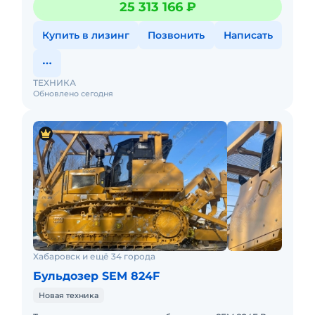
25 313 166 ₽
рыхлитель, предпуск
Купить в лизинг
Позвонить
Написать
ТЕХНИКА
Обновлено сегодня
Хабаровск и ещё 34 города
Бульдозер SEM 824F
Новая техника