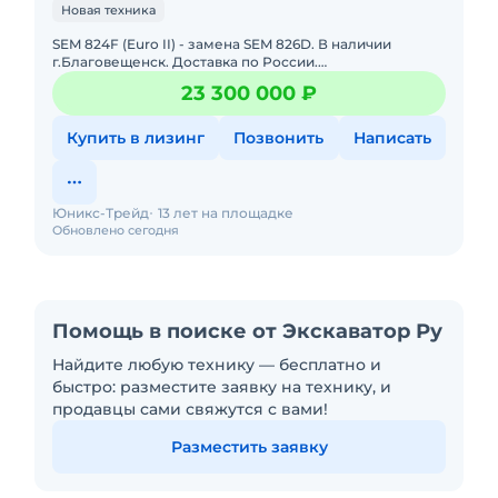
Новая техника
SEM 824F (Euro II) - замена SEM 826D. В наличии
г.Благовещенск. Доставка по России.
Эксплуатационная масса с рыхлителем 27100
23 300 000 ₽
кгГабаритные размеры 7670х4400х34
Купить в лизинг
Позвонить
Написать
Юникс-Трейд
13 лет на площадке
Обновлено сегодня
Помощь в поиске от Экскаватор Ру
Найдите любую технику — бесплатно и
быстро: разместите заявку на технику, и
продавцы сами свяжутся с вами!
Разместить заявку