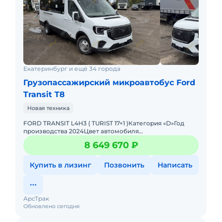
Екатеринбург и ещё 34 города
Грузопассажирский микроавтобус Ford
Transit T8
Новая техника
FORD TRANSIT L4H3 ( TURIST 17+1 )Категория «D»Год
производства 2024Цвет автомобиля
БелыйСнаряжённая масса автомобиля 3 495 кг.Версия
8 649 670 ₽
L4H3 2,3L TDi 1
Купить в лизинг
Позвонить
Написать
АрсТрак
Обновлено сегодня