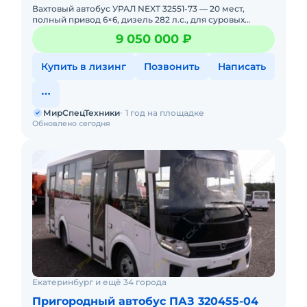
Вахтовый автобус УРАЛ NEXT 32551-73 — 20 мест,
полный привод 6×6, дизель 282 л.с., для суровых
условий! ПОД ЗАКАЗ. НОВЫЙ. Можно в ЛИЗИНГ. Цена
9 050 000 ₽
С НД
Купить в лизинг
Позвонить
Написать
МирСпецТехники
1 год на площадке
Обновлено сегодня
Екатеринбург и ещё 34 города
Пригородный автобус ПАЗ 320455-04