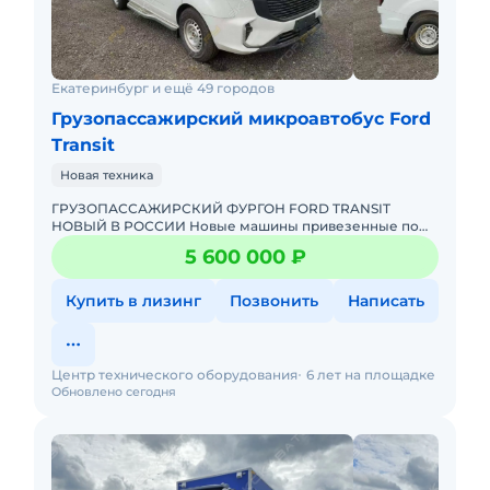
Екатеринбург и ещё 49 городов
Грузопассажирский микроавтобус Ford
Transit
Новая техника
ГРУЗОПАССАЖИРСКИЙ ФУРГОН FORD TRANSIT
НОВЫЙ В РОССИИ Новые машины привезенные по
параллельному импорту. Белое таможенное
5 600 000 ₽
оформление и полный пакет документов
Купить в лизинг
Позвонить
Написать
Центр технического оборудования
6 лет на площадке
Обновлено сегодня