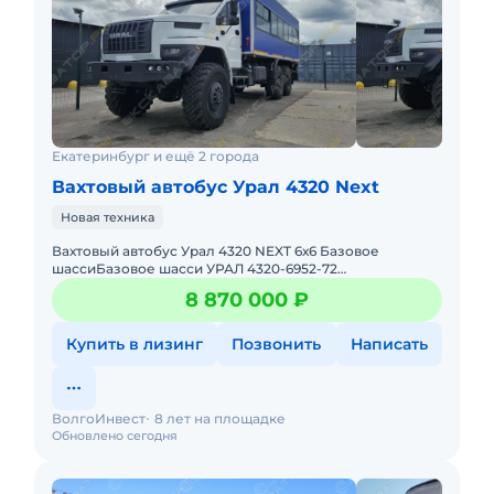
Екатеринбург и ещё 2 города
Вахтовый автобус Урал 4320 Next
Новая техника
Вахтовый автобус Урал 4320 NEXT 6х6 Базовое
шассиБазовое шасси УРАЛ 4320-6952-72
NEXTКолесная формула 6 х 6Двигатель
8 870 000 ₽
ЯМЗ-53623Мощность двигателя, л.с. 275КПП Я
Купить в лизинг
Позвонить
Написать
ВолгоИнвест
8 лет на площадке
Обновлено сегодня