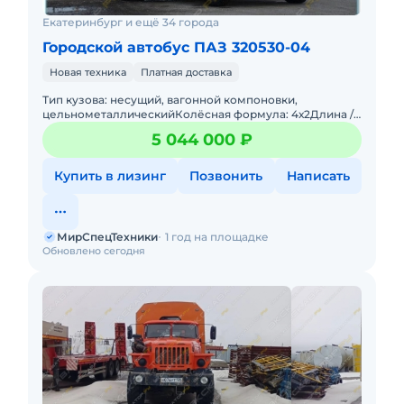
Екатеринбург и ещё 34 города
Городской автобус ПАЗ 320530-04
Новая техника
Платная доставка
Тип кузова: несущий, вагонной компоновки,
цельнометаллическийКолёсная формула: 4х2Длина /
Ширина / Высота, мм: 7000 / 2500 /2960 Высота потолка
5 044 000 ₽
в салоне, мм: 19
Купить в лизинг
Позвонить
Написать
МирСпецТехники
1 год на площадке
Обновлено сегодня