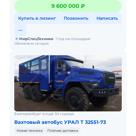
ЗАКАЗ. НОВЫЙ. Можно в ЛИЗИНГ. Цена С
9 600 000 ₽
НДС.Основные
Купить в лизинг
Позвонить
Написать
МирСпецТехники
1 год на площадке
Обновлено сегодня
Екатеринбург и ещё 34 города
Вахтовый автобус УРАЛ T 32551-73
Новая техника
Платная доставка