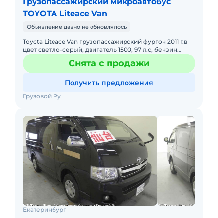
Грузопассажирский микроавтобус
TOYOTA Liteace Van
Объявление давно не обновлялось
Toyota Liteace Van грузопассажирский фургон 2011 г.в
цвет светло-серый, двигатель 1500, 97 л.с, бензин
АИ-92, 5-ти местный, салон трансформер,
Снята с продажи
грузоподъемность
Получить предложения
Грузовой Ру
Екатеринбург