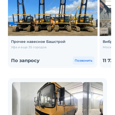
Прочее навесное Башстрой
Вибро
Уфа и еще 35 городов
Москва
По запросу
11 73
Позвонить