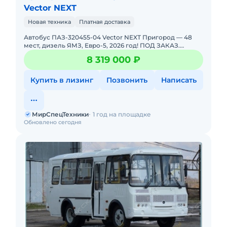
Vector NEXT
Новая техника
Платная доставка
Автобус ПАЗ-320455-04 Vector NEXT Пригород — 48
мест, дизель ЯМЗ, Евро-5, 2026 год! ПОД ЗАКАЗ.
НОВЫЙ. Можно в ЛИЗИНГ. Цена С НДС.Основные
8 319 000 ₽
параметры:Мест о
Купить в лизинг
Позвонить
Написать
МирСпецТехники
1 год на площадке
Обновлено сегодня