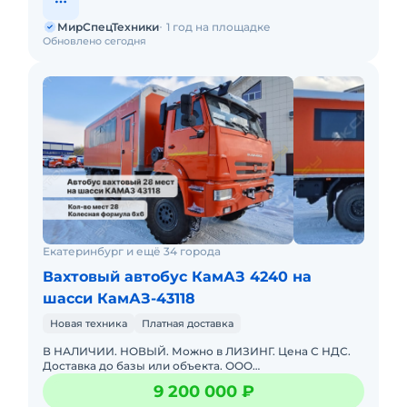
МирСпецТехники
1 год на площадке
Обновлено сегодня
Екатеринбург и ещё 34 города
Вахтовый автобус КамАЗ 4240 на
шасси КамАЗ-43118
Новая техника
Платная доставка
В НАЛИЧИИ. НОВЫЙ. Можно в ЛИЗИНГ. Цена С НДС.
Доставка до базы или объекта. ООО
"МирСпецТехники" является мультибрендовым
9 200 000 ₽
официальным дилером по продаже грузово