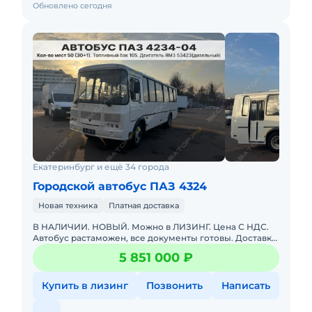
Обновлено сегодня
Екатеринбург и ещё 34 города
Городской автобус ПАЗ 4324
Новая техника
Платная доставка
В НАЛИЧИИ. НОВЫЙ. Можно в ЛИЗИНГ. Цена С НДС.
Автобус растаможен, все документы готовы. Доставка
до базы или объекта. ООО "МирСпецТехники" является
5 851 000 ₽
мультибрендо
Купить в лизинг
Позвонить
Написать