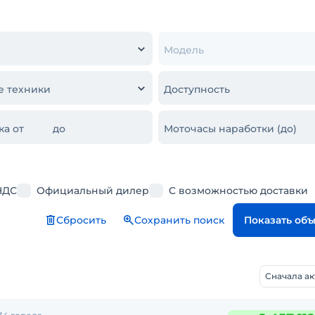
Модель
е техники
Доступность
ка от
до
Моточасы наработки (до)
НДС
Официальный дилер
С возможностью доставки
Сбросить
Сохранить поиск
Показать об
Сначала а