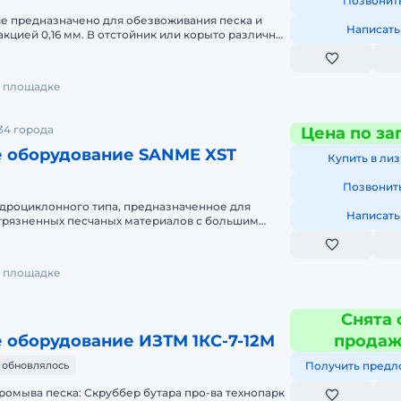
Позвонит
е предназначено для обезвоживания песка и
Написать
кцией 0,16 мм. В отстойник или корыто различных
ульпой погружа
на площадке
34 города
Цена по за
 оборудование SANME XST
Купить в лиз
Позвонит
идроциклонного типа, предназначенное для
Написать
грязненных песчаных материалов с большим
дных глинистых частиц. В
на площадке
Снята 
 оборудование ИЗТМ 1КС-7-12М
прода
 обновлялось
Получить предл
омыва песка: Скруббер бутара про-ва технопарк