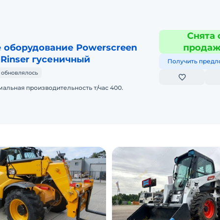
Снята 
 оборудование Powerscreen
прода
0 Rinser гусеничный
Получить предл
 обновлялось
мальная производительность т/час 400.