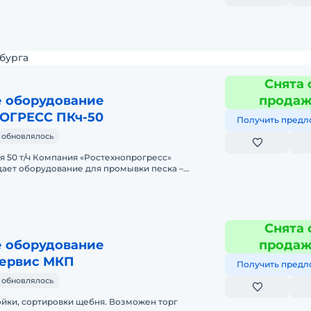
бурга
Снята 
 оборудование
прода
ОГРЕСС ПКч-50
Получить предл
 обновлялось
технопрогресс»
дает оборудование для промывки песка –
 50т/ч. Мойка песка приме
Снята 
 оборудование
прода
ервис МКП
Получить предл
 обновлялось
йки, сортировки щебня. Возможен торг