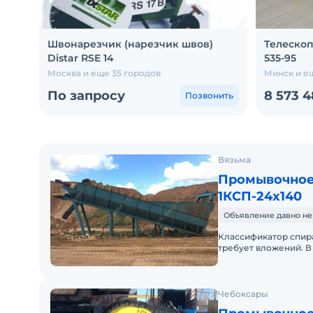
Швонарезчик (нарезчик швов)
Телескоп
Distar RSE 14
535-95
Москва и еще 35 городов
Минск и е
По запросу
8 573 
Позвонить
Вязьма
Промывочное
1КСП-24х140
Объявление давно не
Классификатор спирал
требует вложений. В 
состоянии. Возможна
Чебоксары