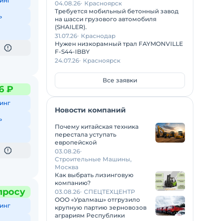
инг
04.08.26
Красноярск
Требуется мобильный бетонный завод
ь
на шасси грузового автомобиля
(SHAILER).
31.07.26
Краснодар
Нужен низкорамный трал FAYMONVILLE
F-S44-IBBY
24.07.26
Красноярск
Все заявки
6 ₽
инг
Новости компаний
ь
Почему китайская техника
перестала уступать
европейской
03.08.26
Строительные Машины,
Москва
Как выбрать лизинговую
компанию?
просу
03.08.26
СПЕЦТЕХЦЕНТР
ООО «Уралмаш» отгрузило
инг
крупную партию зерновозов
аграриям Республики