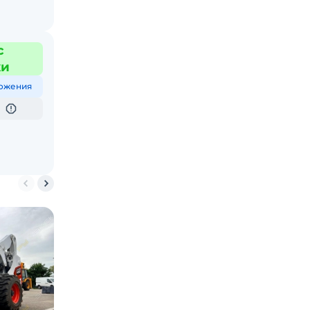
с
жи
ожения