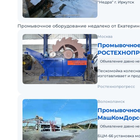
"Недра" г. Иркутск
Промывочное оборудование недалеко от Екатерин
Москва
Промывочное
РОСТЕХНОПР
Объявление давно не
Пескомойка колесная 50 т/ч Компания «Рос
изготавливает и про
пескомойку колесную
Ростехнопрогресс
Волоколамск
Промывочное
МашКомДорс
Объявление давно не
БЦМ-66 установка мо