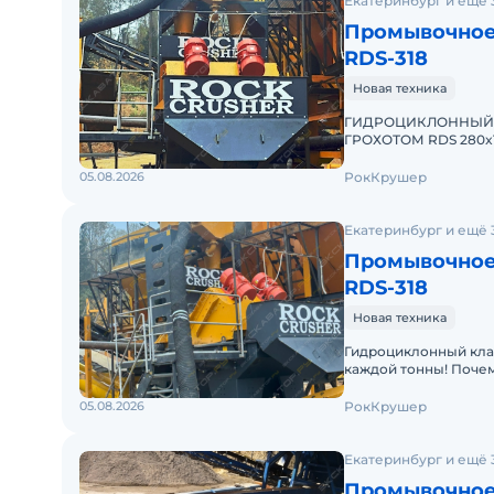
Екатеринбург и ещё 
Промывочное
RDS-318
Новая техника
ГИДРОЦИКЛОННЫЙ
ГРОХОТОМ RDS 280x
ВЫГОДА НАСТОЯЩЕ
05.08.2026
РокКрушер
Екатеринбург и ещё 
Промывочное
RDS-318
Новая техника
Гидроциклонный кла
каждой тонны! Почем
благодаря качествен
05.08.2026
РокКрушер
Екатеринбург и ещё 
Промывочное