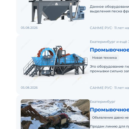
Данное оборудовани
выделения песка фра
типов пескомоек с п
05.08.2026
САНМЕ РУС
11 лет 
Екатеринбург и ещё 
Промывочное
Новая техника
Это оборудование г
промывки сильно за
содержанием пылеви
05.08.2026
САНМЕ РУС
11 лет 
Екатеринбург
Промывочное
Объявление давно не
Продам линию для пр