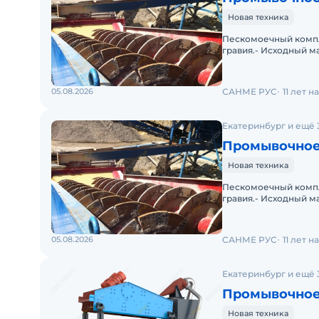
Новая техника
Пескомоечный компл
гравия.- Исходный ма
Размер куска на выхо
05.08.2026
САНМЕ РУС
11 лет 
Екатеринбург и ещё 
Промывочное
Новая техника
Пескомоечный компл
гравия.- Исходный ма
Размер куска на выхо
05.08.2026
САНМЕ РУС
11 лет 
Екатеринбург и ещё 
Промывочное
Новая техника