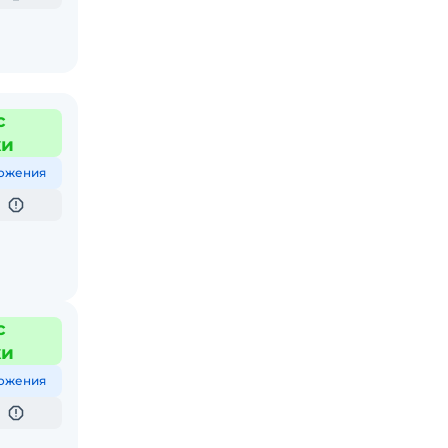
с
жи
ожения
с
жи
ожения