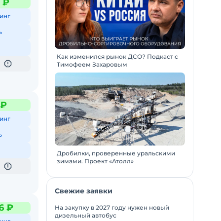
2 ₽
инг
ь
Как изменился рынок ДСО? Подкаст с
Тимофеем Захаровым
 ₽
инг
ь
Дробилки, проверенные уральскими
зимами. Проект «Атолл»
Свежие заявки
6 ₽
На закупку в 2027 году нужен новый
дизельный автобус