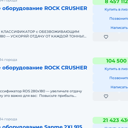
34 города
8 457 11
 оборудование ROCK CRUSHER
Купить в лиз
Позвонит
Написать
 КЛАССИФИКАТОР с ОБЕЗВОЖИВАЮЩИМ
180 — УСКОРЯЙ ОТДАЧУ ОТ КАЖДОЙ ТОННЫ!
ГО ПРОИЗВОДСТВА ПОВЫСЬ СВОЮ ПРИБЫЛЬ
34 города
104 500
 оборудование ROCK CRUSHER
Купить в лиз
Позвонит
Написать
ссификатор RDS 280x180 — увеличьте отдачу
у это важно для вас: Повысьте прибыль
ной техник
34 города
21 423 43
 оборудование Sanme 2XL915