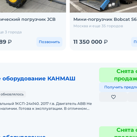
ический погрузчик JCB
Мини-погрузчик Bobcat S6
Москва и еще 35 городов
ще 3 города
489
₽
11 350 000
₽
Позвонить
П
Снята 
 оборудование КАНМАШ
прода
Получить предл
 обновлялось
ьный 1КСП-24х140. 2017 г.в. Двигатель ABB Не
наличии. Готова к эксплуатации. В отличном
 продажа в л
Снята 