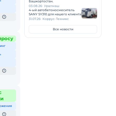
ь
Башкортостан.
03.08.26
Уралмаш
4-ый автобетоносмеситель
SANY SY310 для нашего клиента
31.07.26
Коррус-Техникс
Все новости
просу
инг
ь
с
жи
ожения