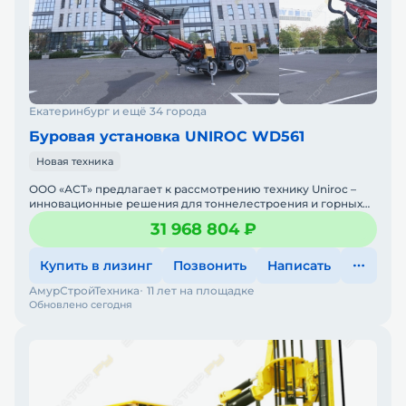
Екатеринбург и ещё 34 города
Буровая установка UNIROC WD561
Новая техника
ООО «АСТ» предлагает к рассмотрению технику Uniroc –
инновационные решения для тоннелестроения и горных
работ Uniroc – международный бре
31 968 804 ₽
Купить в лизинг
Позвонить
Написать
АмурСтройТехника
11 лет на площадке
Обновлено сегодня