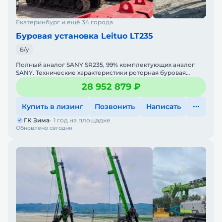
Екатеринбург и ещё 34 города
Буровая установка Leituo LT235
Б/у
Полный аналог SANY SR235, 99% комплектующих аналог
SANY. Технические характеристики роторная буровая
установка LEITUO LT235:• Год выпуска: 2023;• Нара
28 952 879 ₽
Купить в лизинг
Позвонить
Написать
ГК Зима
1 год на площадке
Обновлено сегодня