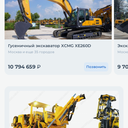
Гусеничный экскаватор XCMG XE260D
Экск
Москва и еще 35 городов
Москв
10 794 659
₽
9 7
Позвонить