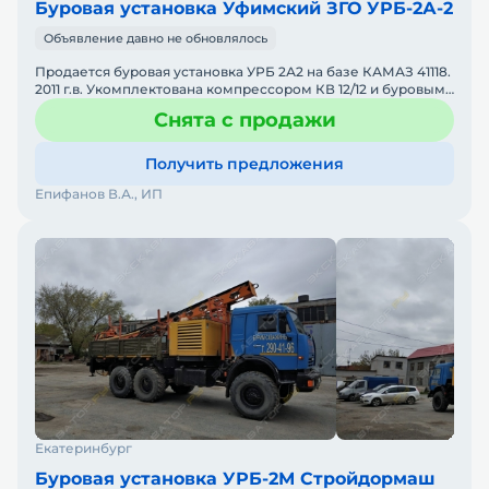
Буровая установка Уфимский ЗГО УРБ-2А-2
Объявление давно не обновлялось
Продается буровая установка УРБ 2А2 на базе КАМАЗ 41118.
2011 г.в. Укомплектована компрессором КВ 12/12 и буровым
насосом НБ4. Полный комплект бурового инструм
Снята с продажи
Получить предложения
Епифанов В.А., ИП
Екатеринбург
Буровая установка УРБ-2М Стройдормаш