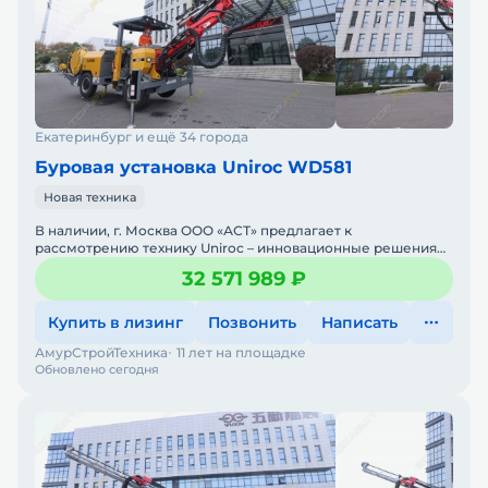
Екатеринбург и ещё 34 города
Буровая установка Uniroc WD581
Новая техника
В наличии, г. Москва ООО «АСТ» предлагает к
рассмотрению технику Uniroc – инновационные решения
для тоннелестроения и горных работ Uniroc &nda
32 571 989 ₽
Купить в лизинг
Позвонить
Написать
АмурСтройТехника
11 лет на площадке
Обновлено сегодня