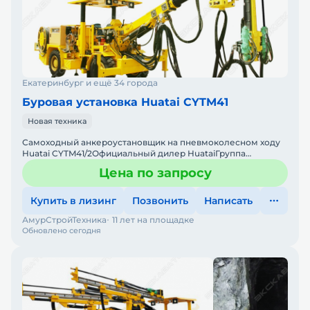
Екатеринбург и ещё 34 города
Буровая установка Huatai CYTM41
Новая техника
Самоходный анкероустановщик на пневмоколесном ходу
Huatai CYTM41/2Официальный дилер HuataiГруппа
компаний "АСТ" является официальным дилером
Цена по запросу
продукции SinoMe, о
Купить в лизинг
Позвонить
Написать
АмурСтройТехника
11 лет на площадке
Обновлено сегодня