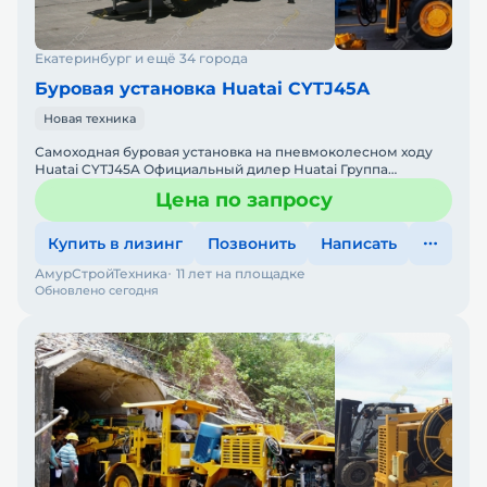
Екатеринбург и ещё 34 города
Буровая установка Huatai CYTJ45A
Новая техника
Самоходная буровая установка на пневмоколесном ходу
Huatai CYTJ45A Официальный дилер Huatai Группа
компаний "АСТ" является официальным дилером
Цена по запросу
продукции HUATA
Купить в лизинг
Позвонить
Написать
АмурСтройТехника
11 лет на площадке
Обновлено сегодня