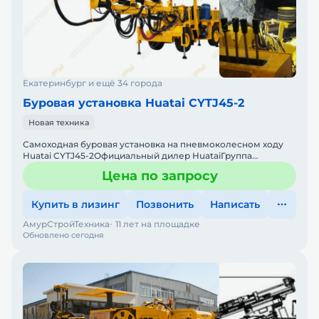
Екатеринбург и ещё 34 города
Буровая установка Huatai CYTJ45-2
Новая техника
Самоходная буровая установка на пневмоколесном ходу
Huatai CYTJ45-2Официальный дилер HuataiГруппа
компаний "АСТ" является официальным дилером
Цена по запросу
продукции HUATAI,
Купить в лизинг
Позвонить
Написать
АмурСтройТехника
11 лет на площадке
Обновлено сегодня