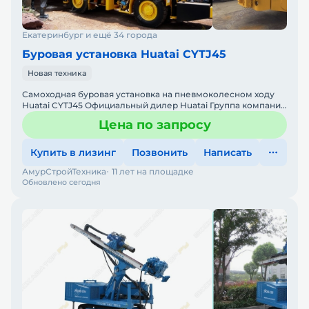
Екатеринбург и ещё 34 города
Буровая установка Huatai CYTJ45
Новая техника
Самоходная буровая установка на пневмоколесном ходу
Huatai CYTJ45 Официальный дилер Huatai Группа компаний
"АСТ" является официальным дилером продукции HUATAI
Цена по запросу
Купить в лизинг
Позвонить
Написать
АмурСтройТехника
11 лет на площадке
Обновлено сегодня