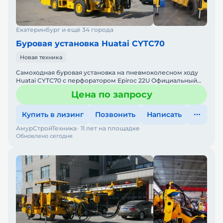
Екатеринбург и ещё 34 города
Буровая установка Huatai CYTC70
Новая техника
Самоходная буровая установка на пневмоколесном ходу
Huatai CYTC70 с перфоратором Epiroc 22U Официальный
дилер Huatai Группа компаний "АСТ" является официальны
Цена по запросу
Купить в лизинг
Позвонить
Написать
АмурСтройТехника
11 лет на площадке
Обновлено сегодня