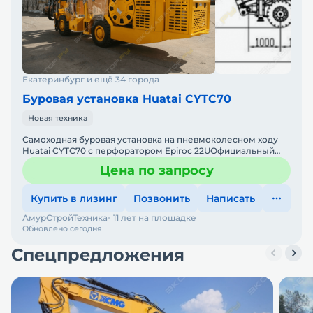
Екатеринбург и ещё 34 города
Буровая установка Huatai CYTC70
Новая техника
Самоходная буровая установка на пневмоколесном ходу
Huatai CYTС70 с перфоратором Epiroc 22UОфициальный
дилер HuataiГруппа компаний "АСТ" является
Цена по запросу
официальным ди
Купить в лизинг
Позвонить
Написать
АмурСтройТехника
11 лет на площадке
Обновлено сегодня
Спецпредложения