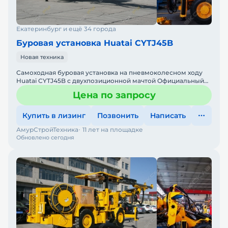
Екатеринбург и ещё 34 города
Буровая установка Huatai CYTJ45B
Новая техника
Самоходная буровая установка на пневмоколесном ходу
Huatai CYTJ45B с двухпозиционной мачтой Официальный
дилер Huatai Группа компаний "АСТ" является официальны
Цена по запросу
Купить в лизинг
Позвонить
Написать
АмурСтройТехника
11 лет на площадке
Обновлено сегодня