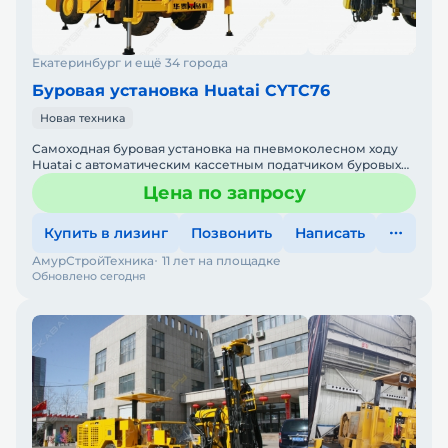
Екатеринбург и ещё 34 города
Буровая установка Huatai CYTC76
Новая техника
Самоходная буровая установка на пневмоколесном ходу
Huatai с автоматическим кассетным податчиком буровых
штанг CYTC76Официальный дилер HuataiГруппа компаний
Цена по запросу
"АС
Купить в лизинг
Позвонить
Написать
АмурСтройТехника
11 лет на площадке
Обновлено сегодня