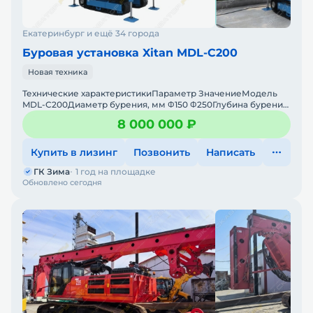
Екатеринбург и ещё 34 города
Буровая установка Xitan MDL-C200
Новая техника
Технические характеристикиПараметр ЗначениеМодель
MDL-C200Диаметр бурения, мм Φ150 Φ250Глубина бурения,
м 180 220Угол наклона бурильной штанги, °
8 000 000 ₽
Купить в лизинг
Позвонить
Написать
ГК Зима
1 год на площадке
Обновлено сегодня