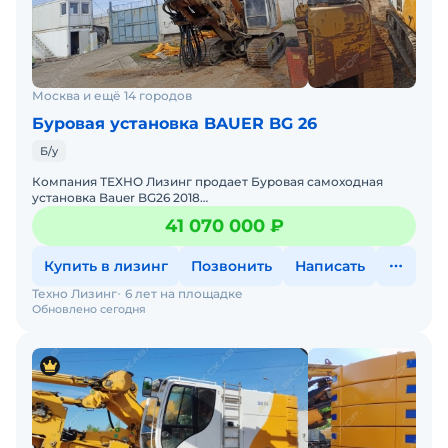
Москва и ещё 14 городов
Буровая установка BAUER BG 26
Б/у
Компания ТЕХНО Лизинг продает Буровая самоходная
установка Bauer BG26 2018
года.Характеристики:Технические характеристики буровой
41 070 000 ₽
установкиБазовое шасси &hellip
Купить в лизинг
Позвонить
Написать
Техно Лизинг
6 лет на площадке
Обновлено сегодня