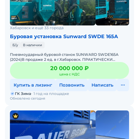
Хабаровск и ещё 33 города
Буровая установка Sunward SWDE 165A
Б/у
В наличии
Пневмоударный буровой станок SUNWARD SWDE165A
(2024)В продаже 2 ед. в г.Хабаровск. ПРАКТИЧЕСКИ
НОВЫЙ! 2024 год выпускаМинимальная наработка – около
20 000 000 ₽
600 м
цена с НДС
Купить в лизинг
Позвонить
Написать
ГК Зима
1 год на площадке
Обновлено сегодня