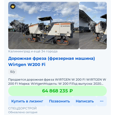
Калининград и ещё 34 города
Дорожная фреза (фрезерная машина)
Wirtgen W200 Fi
Б/у
Продается дорожная фреза WIRTGEN W 200 FI WIRTGEN W
200 FI Марка: WirtgenМодель: W 200 FiГод выпуска: 2020
г.Мощность: 430 кВтЧасы эксплуатации: 1800 моточасов
64 868 235 ₽
Купить в лизинг
Позвонить
Написать
СПЕЦДОРСТРОЙ
Обновлено сегодня