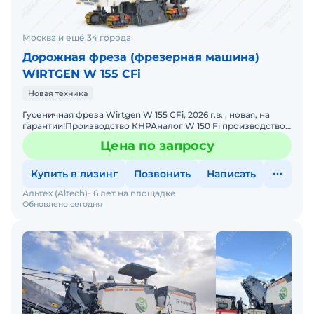
Москва и ещё 34 города
Дорожная фреза (фрезерная машина)
WIRTGEN W 155 CFi
Новая техника
Гусеничная фреза Wirtgen W 155 CFi, 2026 г.в. , новая, на
гарантии!Производство КНРАналог W 150 Fi производство
ГерманииСрок поставки 4 недели, цена с НДС. Возм
Цена по запросу
Купить в лизинг
Позвонить
Написать
Альтех (Altech)
6 лет на площадке
Обновлено сегодня