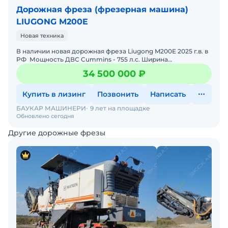
Дорожная фреза (фрезерная машина)
LIUGONG M200E
Новая техника
В наличии новая дорожная фреза Liugong M200E 2025 г.в. в
РФ Мощность ДВС Cummins - 755 л.c. Ширина
фрезерования - 2 метра (габаритная) Масса - 35&rsq
34 500 000 ₽
Купить в лизинг
Позвонить
Написать
БАУКАР МАШИНЕРИ
9 лет на площадке
Обновлено сегодня
Другие дорожные фрезы