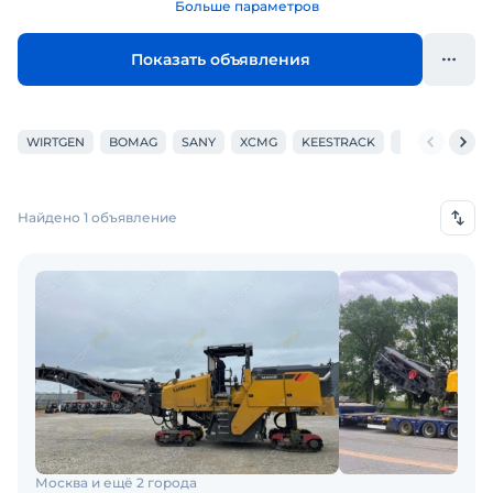
Больше параметров
Показать объявления
WIRTGEN
BOMAG
SANY
XCMG
KEESTRACK
LATOKHO
B
Найдено 1 объявление
Москва и ещё 2 города