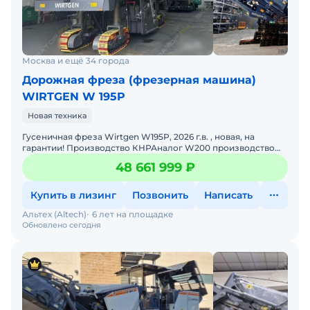
Москва и ещё 34 города
Дорожная фреза (фрезерная машина)
WIRTGEN W 195P
Новая техника
Гусеничная фреза Wirtgen W195P, 2026 г.в. , новая, на
гарантии! Производство КНРАналог W200 производство
ГерманииСрок поставки 4 недели, цена с НДС. Возможна п
48 661 999 ₽
Купить в лизинг
Позвонить
Написать
Альтех (Altech)
6 лет на площадке
Обновлено сегодня