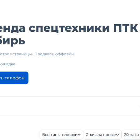
енда спецтехники ПТК
бирь
мотров страницы
Продавец оффлайн
площадке
ть телефон
Все типы техники
Сначала новые
20 на с