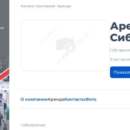
Каталог компаний
Аренда
Ар
Си
1 215 прос
11 лет на 
Показа
О компании
Аренда
Контакты
Фото
1 объявление