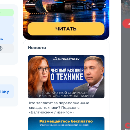
с
ок
Новости
явку
Кто заплатит за переполненные
склады техники? Подкаст с
«Балтийским лизингом»