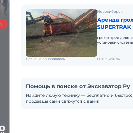
Новосибирск
Аренда грох
SUPERTRAK
грохот трех-деков
установки систем
Новосибирской, К
Давно не обновлялось
ПТК Сибирь
Помощь в поиске от Экскаватор Ру
Найдите любую технику — бесплатно и быстро: 
продавцы сами свяжутся с вами!