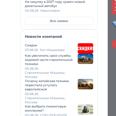
На закупку в 2027 году нужен новый
дизельный автобус
04.08.26
Красноярск
Все заявки
Новости компаний
Скидки
07.08.26
Хит Машинери
Как увеличить срок службы
ходовой части строительной
техники
05.08.26
Строительные Машины,
Москва
Почему китайская техника
перестала уступать
европейской
03.08.26
Строительные Машины,
Москва
Как выбрать лизинговую
компанию?
03.08.26
СПЕЦТЕХЦЕНТР