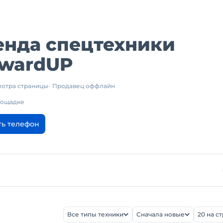
енда спецтехники
rwardUP
смотра страницы
Продавец оффлайн
площадке
ть телефон
Все типы техники
Сначала новые
20 на с