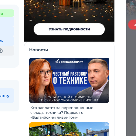
на
ок
Новости
явку
Кто заплатит за переполненные
склады техники? Подкаст с
«Балтийским лизингом»