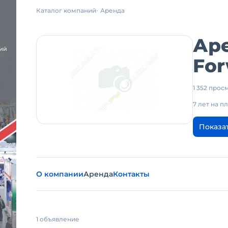
Каталог компаний
Аренда
Ар
Fo
1 352 про
7 лет на 
Показа
О компании
Аренда
Контакты
1 объявление