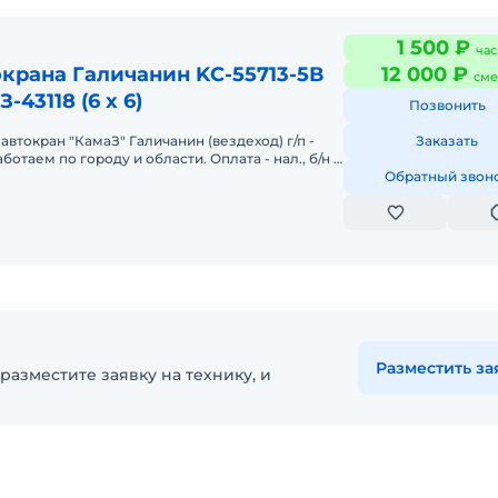
1 500 ₽
час
крана Галичанин KC-55713-5В
12 000 ₽
сме
43118 (6 х 6)
Позвонить
автокран "КамаЗ" Галичанин (вездеход) г/п -
Заказать
аботаем по городу и области. Оплата - нал., б/н с
Обратный звон
Разместить за
разместите заявку на технику, и