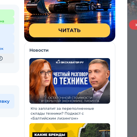
на
ок
Новости
явку
Кто заплатит за переполненные
склады техники? Подкаст с
«Балтийским лизингом»