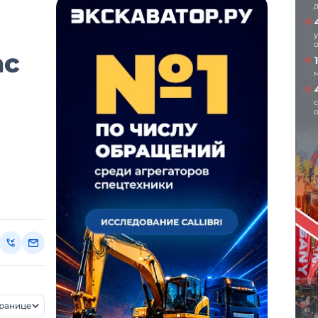
ас
транице