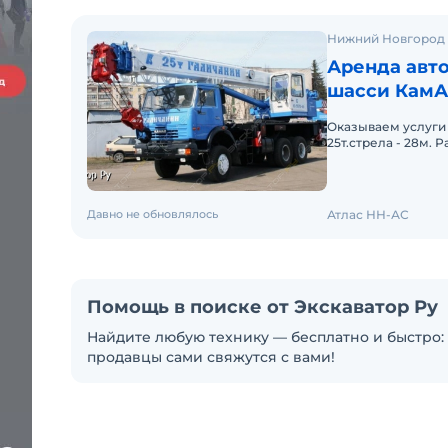
Нижний Новгород
Аренда авто
шасси КамАЗ-
Оказываем услуги 
25т.стрела - 28м. Р
НДС, б/н без НДС.
Давно не обновлялось
Атлас НН-АС
Помощь в поиске от Экскаватор Ру
Найдите любую технику — бесплатно и быстро: 
продавцы сами свяжутся с вами!