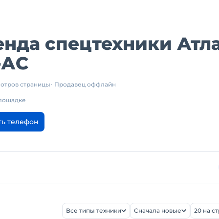
нда спецтехники Атл
-АС
мотров страницы
Продавец оффлайн
площадке
ть телефон
Все типы техники
Сначала новые
20 на с