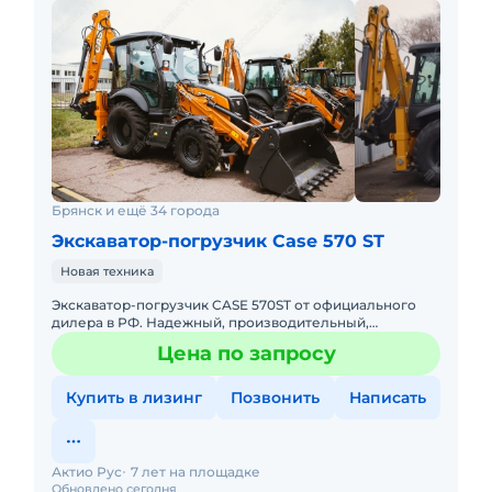
Брянск и ещё 34 города
Экскаватор-погрузчик Case 570 ST
Новая техника
Экскаватор-погрузчик CASE 570ST от официального
дилера в РФ. Надежный, производительный,
экономичный! Доступна покупка в лизинг. Гарантия,
Цена по запросу
сервисное обслужива
Купить в лизинг
Позвонить
Написать
Актио Рус
7 лет на площадке
Обновлено сегодня