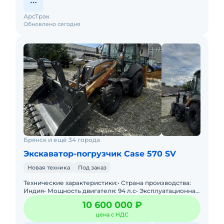
АрсТрак
Обновлено сегодня
Брянск и ещё 34 города
Экскаватор-погрузчик Case 570 SV
Новая техника
Под заказ
Технические характеристики:• Страна производства:
Индия• Мощность двигателя: 94 л.с• Эксплуатационная
масса: 8440 кг• Состояние: Новое•
10 600 000 ₽
цена с НДС