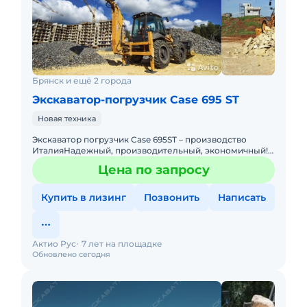
Брянск и ещё 2 города
Экскаватор-погрузчик Case 695 ST
Новая техника
Экскаватор погрузчик Case 695ST – производство
ИталияНадежный, производительный, экономичный!
По ряду технических характеристик превосходит JCB,
Цена по запросу
JohnDeere
Купить в лизинг
Позвонить
Написать
Актио Рус
7 лет на площадке
Обновлено сегодня