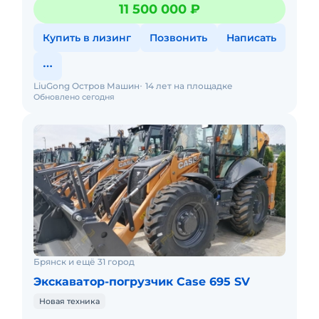
объем 3,9 лТрансмиссия PowerShutlle, полный
11 500 000 ₽
приводЧисло передач вперед/
Купить в лизинг
Позвонить
Написать
LiuGong Остров Машин
14 лет на площадке
Обновлено сегодня
Брянск и ещё 31 город
Экскаватор-погрузчик Case 695 SV
Новая техника