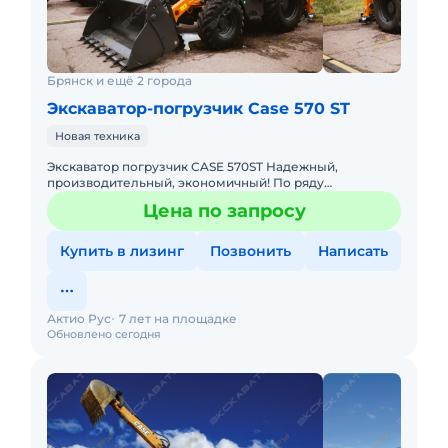
Брянск и ещё 2 города
Экскаватор-погрузчик Case 570 ST
Новая техника
Экскаватор погрузчик CASE 570ST Надежный,
производительный, экономичный! По ряду
технических характеристик превосходит JCB,
Цена по запросу
JohnDeere Основные преимущества: 1
Купить в лизинг
Позвонить
Написать
Актио Рус
7 лет на площадке
Обновлено сегодня