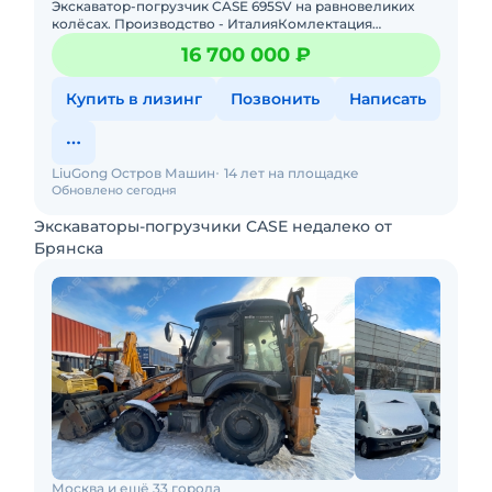
Экскаватор-погрузчик CASE 695SV на равновеликих
колёсах. Производство - ИталияКомлектация
PremiumШины MichelinАксеально-поршневой насос
16 700 000 ₽
Купить в лизинг
Позвонить
Написать
LiuGong Остров Машин
14 лет на площадке
Обновлено сегодня
Экскаваторы-погрузчики CASE недалеко от
Брянска
Москва и ещё 33 города