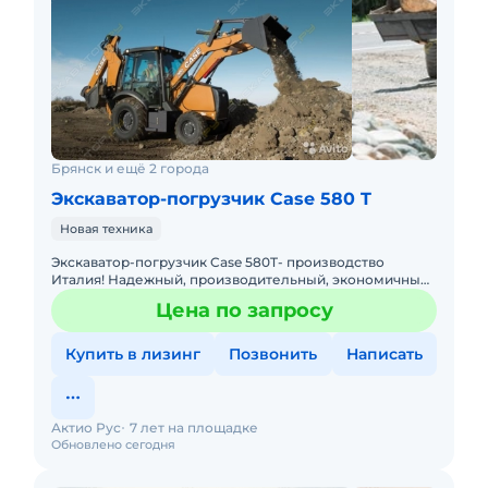
Брянск и ещё 2 города
Экскаватор-погрузчик Case 580 T
Новая техника
Экскаватор-погрузчик Case 580T- производство
Италия! Надежный, производительный, экономичный!
По ряду технических характеристик превосходит JCB
Цена по запросу
3CX SUPER Габ
Купить в лизинг
Позвонить
Написать
Актио Рус
7 лет на площадке
Обновлено сегодня