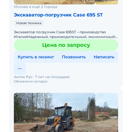
Москва и ещё 2 города
Экскаватор-погрузчик Case 695 ST
Новая техника
Экскаватор погрузчик Case 695ST – производство
ИталияНадежный, производительный, экономичный!
По ряду технических характеристик превосходит JCB,
Цена по запросу
JohnDeere
Купить в лизинг
Позвонить
Написать
Актио Рус
7 лет на площадке
Обновлено сегодня