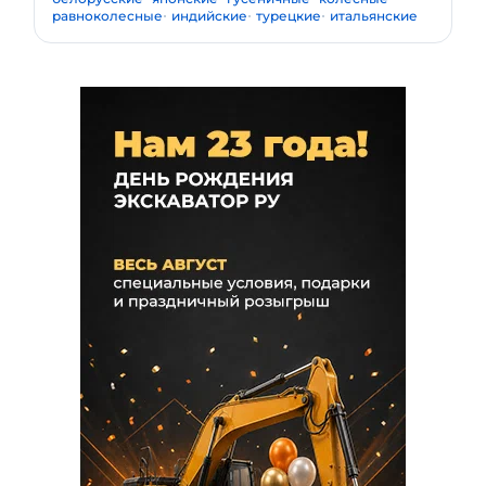
равноколесные
индийские
турецкие
итальянские