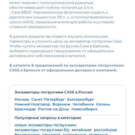
имеет версии с телескопической рукоятью,
обеспечивающей глубину копания до 5,4 м.
• Case 695ST. Равноколёсная флагманская модель с
двигателем мощностью 110 л. с. и полноуправляемым
шасси (4WS), предназначенная для работы в условиях
сложной проходимости.
В данном разделе вы можете изучить технические
параметры и уточнить цену на экскаватор-погрузчик Case.
Чтобы купить экскаватор-погрузчик Case в Брянске,
выберите подходящее предложение от официальных
дилеров или собственников в каталоге.
В каталоге 8 предложений по экскаваторам-погрузчикам
CASE в Брянске от официальных дилеров и компаний.
Экскаваторы-погрузчики CASE в России
Москва
Санкт-Петербург
Екатеринбург
Нижний Новгород
Воронеж
Челябинск
Казань
Краснодар
Ростов-на-Дону
Новосибирск
Популярные запросы в категории:
новые экскаваторы-погрузчики
экскаваторы-погрузчики б/у
китайские
российские
белорусские
японские
гусеничные
колесные