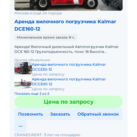
Москва и ещё 34 города
Аренда вилочного погрузчика Kalmar
DCE160-12
Минимальное время заказа: 8 ч.
Аренда! Вилочный дизельный Автопогрузчик Kalmar
DCE 160-12 Грузоподъемность, тонн: 16 Высота
подъема, м: 5.5 Тип двигателя: Дизель
Другие объявления
Грузоподъемность стрелы
Аренда вилочного погрузчика Kalmar
DCG330-12
Цена по запросу
Аренда вилочного погрузчика Kalmar
DCG300-12
Цена по запросу
Показать еще 3 из 5
Цена по запросу
Позвонить
Заказать
Обратный звонок
CRANES.RENT
9 лет на площадке