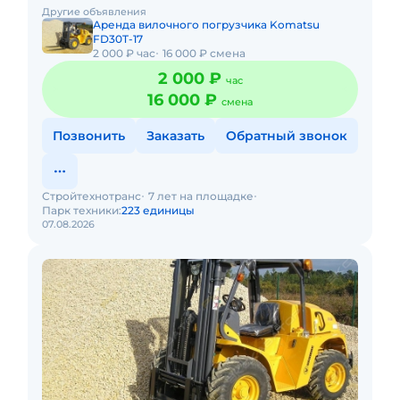
выполнения разного рода складских операций. К его
Другие объявления
особенностям относятся
Аренда вилочного погрузчика Komatsu
FD30T-17
2 000 ₽ час
16 000 ₽ смена
2 000 ₽
час
16 000 ₽
смена
Позвонить
Заказать
Обратный звонок
Стройтехнотранс
7 лет на площадке
Парк техники:
223 единицы
07.08.2026