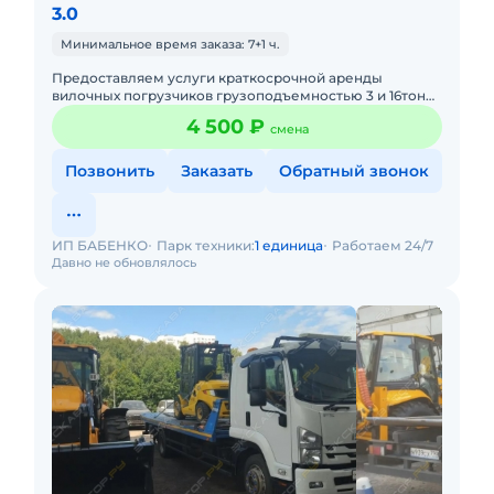
3.0
Минимальное время заказа: 7+1 ч.
Предоставляем услуги краткосрочной аренды
вилочных погрузчиков грузоподъемностью 3 и 16тонн.
Оперативно осуществляем доставку техники на Ваш
4 500 ₽
смена
объект. Качественно
Позвонить
Заказать
Обратный звонок
ИП БАБЕНКО
Парк техники:
1 единица
Работаем 24/7
Давно не обновлялось