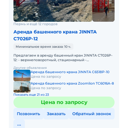
Пермь и ещё 12 городов
Аренда башенного крана JINNTA
C7026P-12
Минимальное время заказа: 10 ч.
Предлагаем в аренду башенный кран JINNTA C7026P-
12: - верхнеповоротный, стационарный -
грузоподъемность максимальная 12т - длина стрелы
Другие объявления
70м - высота подъема
Аренда башенного крана JINNTA C6518P-10
Цена по запросу
Аренда башенного крана Zoomlion TC6016A-8
Цена по запросу
Показать еще 21 из 23
Цена по запросу
Позвонить
Заказать
Обратный звонок