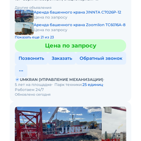
грузоподъемность максимальная 10т - длина стрелы
Другие объявления
65м - высота подъема
Аренда башенного крана JINNTA C7026P-12
Цена по запросу
Аренда башенного крана Zoomlion TC6016A-8
Цена по запросу
Показать еще 21 из 23
Цена по запросу
Позвонить
Заказать
Обратный звонок
UMKRAN (УПРАВЛЕНИЕ МЕХАНИЗАЦИИ)
5 лет на площадке
Парк техники:
25 единиц
Работаем 24/7
Обновлено сегодня