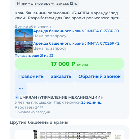
Минимальное время заказа: 12 ч.
Кран башенный рельсовый КБ-401ПА в аренду "под
ключ". Разработаем для Вас проект рельсового пути,
проект производства работ краном, своими силами
Другие объявления
доставим кран
Аренда башенного крана JINNTA C6518P-10
Цена по запросу
Аренда башенного крана JINNTA C7026P-12
Цена по запросу
Показать еще 21 из 23
17 000 ₽
смена
Позвонить
Заказать
Обратный звонок
UMKRAN (УПРАВЛЕНИЕ МЕХАНИЗАЦИИ)
5 лет на площадке
Парк техники:
25 единиц
Работаем 24/7
Обновлено сегодня
Другие башенные краны