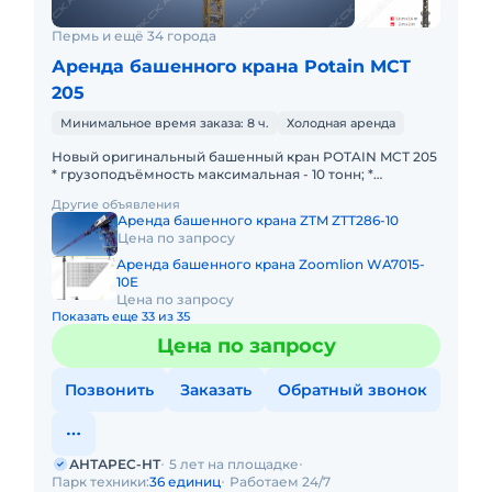
Пермь и ещё 34 города
Аренда башенного крана Potain MCT
205
Минимальное время заказа: 8 ч.
Холодная аренда
Новый оригинальный башенный кран POTAIN MCТ 205
* грузоподъёмность максимальная - 10 тонн; *
грузоподъёмность на конце стрелы - 1,75 тонны;
Другие объявления
Способ перемещени
Аренда башенного крана ZTM ZTT286-10
Цена по запросу
Аренда башенного крана Zoomlion WA7015-
10E
Цена по запросу
Показать еще 33 из 35
Цена по запросу
Позвонить
Заказать
Обратный звонок
АНТАРЕС-НТ
5 лет на площадке
Парк техники:
36 единиц
Работаем 24/7