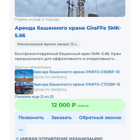
Пермь и ещё 2 города
Аренда башенного крана GiraFFe SMK-
5.66
Минимальное время заказа: 12 ч.
Быстромонтируемый башенный кран SMK-5.66. Кран
предназначен для эффективного и оперативного
выполнения грузоподъемных операций при
Другие объявления
строительстве объектов малой
Аренда башенного крана JINNTA C6518P-10
Цена по запросу
Аренда башенного крана JINNTA C7026P-12
Цена по запросу
Показать еще 21 из 23
12 000 ₽
смена
Позвонить
Заказать
Обратный звонок
UMKRAN (УПРАВЛЕНИЕ МЕХАНИЗАЦИИ)