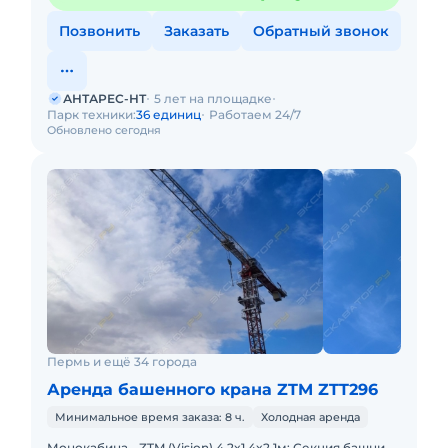
Позвонить
Заказать
Обратный звонок
АНТАРЕС-НТ
5 лет на площадке
Парк техники:
36 единиц
Работаем 24/7
Обновлено сегодня
Пермь и ещё 34 города
Аренда башенного крана ZTM ZTT296
Минимальное время заказа: 8 ч.
Холодная аренда
Монокабина - ZTM (Vision) 4.2x1.4x2.1м; Секция башни