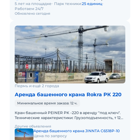
5 лет на площадке
Парк техники:
25 единиц
Работаем 24/7
Обновлено сегодня
Пермь и ещё 2 города
Аренда башенного крана Rokra РК 220
Минимальное время заказа: 12 ч.
Кран башенный PEINER РK -220 в аренду "под ключ".
Технические характеристики: Грузоподъемность, т 12
Вылет стрелы max, м 70 Грузоподъемность на max
Другие объявления
вылете,
Аренда башенного крана JINNTA C6518P-10
Цена по запросу