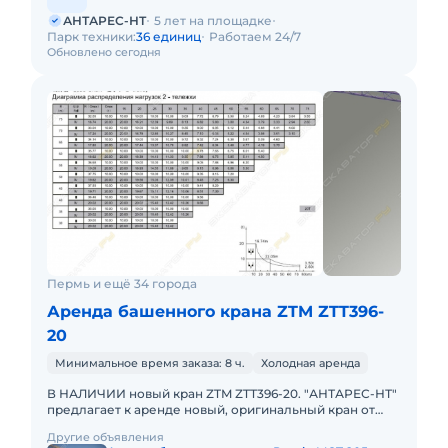
АНТАРЕС-НТ
5 лет на площадке
Парк техники:
36 единиц
Работаем 24/7
Обновлено сегодня
Пермь и ещё 34 города
Аренда башенного крана ZTM ZTT396-
20
Минимальное время заказа: 8 ч.
Холодная аренда
В НАЛИЧИИ новый кран ZTM ZTT396-20. "АНТАРЕС-НТ"
предлагает к аренде новый, оригинальный кран от
ведущего китайского краностроительного завода ZTM
Другие объявления
- модель ZTT3