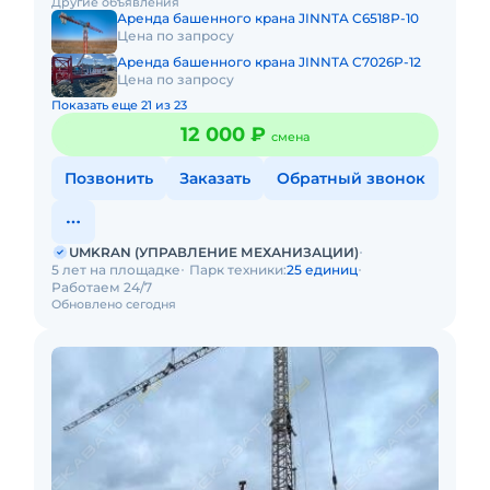
Другие объявления
кран на объект, смо
Аренда башенного крана JINNTA C6518P-10
Цена по запросу
Аренда башенного крана JINNTA C7026P-12
Цена по запросу
Показать еще 21 из 23
12 000 ₽
смена
Позвонить
Заказать
Обратный звонок
UMKRAN (УПРАВЛЕНИЕ МЕХАНИЗАЦИИ)
5 лет на площадке
Парк техники:
25 единиц
Работаем 24/7
Обновлено сегодня