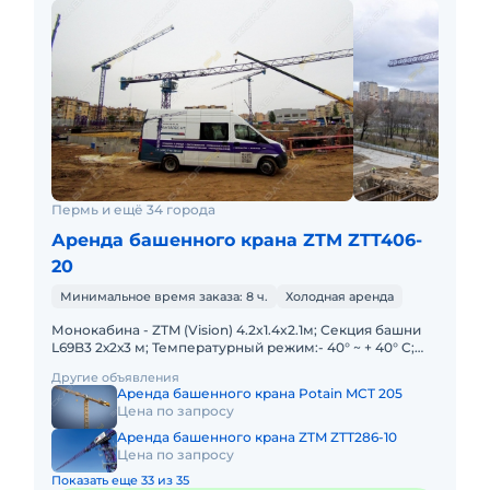
Пермь и ещё 34 города
Аренда башенного крана ZTM ZTT406-
20
Минимальное время заказа: 8 ч.
Холодная аренда
Монокабина - ZTM (Vision) 4.2x1.4x2.1м; Секция башни
L69B3 2х2х3 м; Температурный режим:- 40° ~ + 40° C;
-20° ~ + 40° C Высота свободного стояния под крюком
Другие объявления
60
Аренда башенного крана Potain MCT 205
Цена по запросу
Аренда башенного крана ZTM ZTT286-10
Цена по запросу
Показать еще 33 из 35