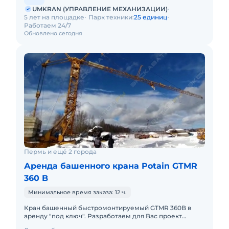
UMKRAN (УПРАВЛЕНИЕ МЕХАНИЗАЦИИ)
5 лет на площадке
Парк техники:
25 единиц
Работаем 24/7
Обновлено сегодня
Пермь и ещё 2 города
Аренда башенного крана Potain GTMR
360 B
Минимальное время заказа: 12 ч.
Кран башенный быстромонтируемый GTMR 360B в
аренду "под ключ". Разработаем для Вас проект
производства работ краном, своими силами доставим