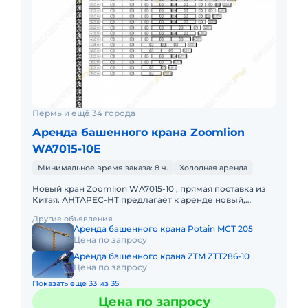
Пермь и ещё 34 города
Аренда башенного крана Zoomlion
WA7015-10E
Минимальное время заказа: 8 ч.
Холодная аренда
Новый кран Zoomlion WA7015-10 , прямая поставка из
Китая. АНТАРЕС-НТ предлагает к аренде новый,
оригинальный кран от ведущего китайского
Другие объявления
краностроительного зав
Аренда башенного крана Potain MCT 205
Цена по запросу
Аренда башенного крана ZTM ZTT286-10
Цена по запросу
Показать еще 33 из 35
Цена по запросу