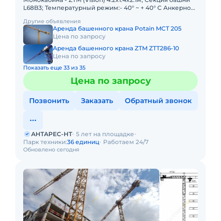
L68B3; Температурный режим:- 40° ~ + 40° C Анкерное
основание L68 (P21A); Высота свободного стояния под
Другие объявления
Аренда башенного крана Potain MCT 205
Цена по запросу
Аренда башенного крана ZTM ZTT286-10
Цена по запросу
Показать еще 33 из 35
Цена по запросу
Позвонить
Заказать
Обратный звонок
АНТАРЕС-НТ
5 лет на площадке
Парк техники:
36 единиц
Работаем 24/7
Обновлено сегодня