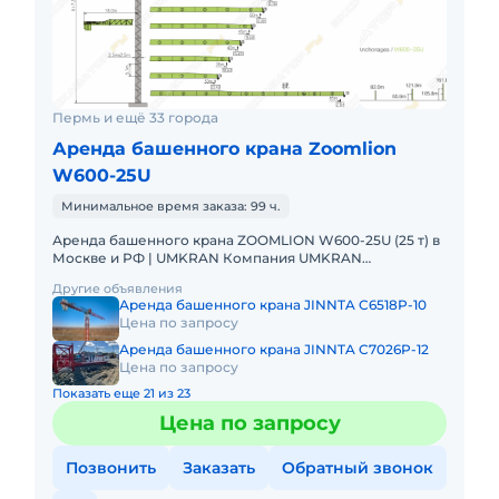
Пермь и ещё 33 города
Аренда башенного крана Zoomlion
W600-25U
Минимальное время заказа: 99 ч.
Аренда башенного крана ZOOMLION W600-25U (25 т) в
Москве и РФ | UMKRAN Компания UMKRAN
предлагает в аренду мощный башенный кран
Другие объявления
ZOOMLION W600-25U грузоподъемно
Аренда башенного крана JINNTA C6518P-10
Цена по запросу
Аренда башенного крана JINNTA C7026P-12
Цена по запросу
Показать еще 21 из 23
Цена по запросу
Позвонить
Заказать
Обратный звонок