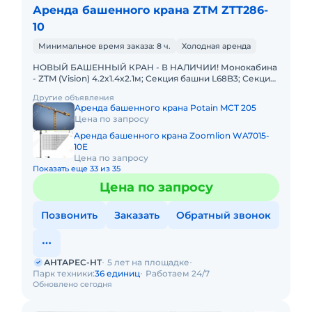
Аренда башенного крана ZTM ZTT286-
10
Минимальное время заказа: 8 ч.
Холодная аренда
НОВЫЙ БАШЕННЫЙ КРАН - В НАЛИЧИИ! Монокабина
- ZTM (Vision) 4.2x1.4x2.1м; Секция башни L68B3; Секции
L68B3-11шт; Секции L68B3S-6шт; Секции 2х2х7,5м–1шт
Другие объявления
Температу
Аренда башенного крана Potain MCT 205
Цена по запросу
Аренда башенного крана Zoomlion WA7015-
10E
Цена по запросу
Показать еще 33 из 35
Цена по запросу
Позвонить
Заказать
Обратный звонок
АНТАРЕС-НТ
5 лет на площадке
Парк техники:
36 единиц
Работаем 24/7
Обновлено сегодня