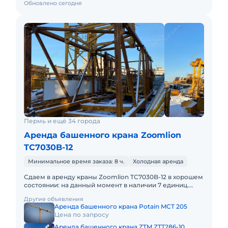
Обновлено сегодня
Пермь и ещё 34 города
Аренда башенного крана Zoomlion
TC7030B-12
Минимальное время заказа: 8 ч.
Холодная аренда
Сдаем в аренду краны Zoomlion TC7030B-12 в хорошем
состоянии: на данный момент в наличии 7 единиц.
Вылет стрелы 70 м. Грузоподъёмность на конце
Другие объявления
стрелы 3 т.
Аренда башенного крана Potain MCT 205
Цена по запросу
Аренда башенного крана ZTM ZTT286-10