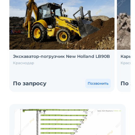
Экскаватор-погрузчик New Holland LB90B
Карье
Краснодар
Красно
По запросу
По з
Позвонить