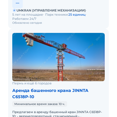
UMKRAN (УПРАВЛЕНИЕ МЕХАНИЗАЦИИ)
5 лет на площадке
Парк техники:
25 единиц
Работаем 24/7
Обновлено сегодня
Пермь и ещё 6 городов
Аренда башенного крана JINNTA
C6518P-10
Минимальное время заказа: 10 ч.
Предлагаем в аренду башенный кран JINNTA C6518P-
10: - верхнеповоротный, стационарный -