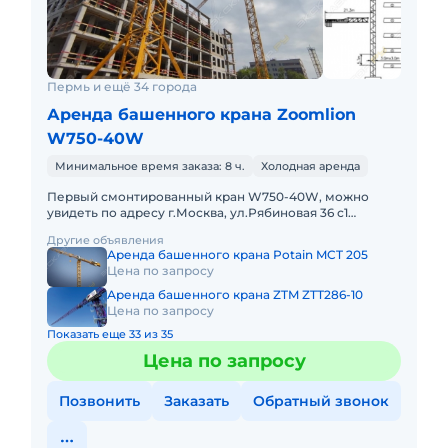
Пермь и ещё 34 города
Аренда башенного крана Zoomlion
W750-40W
Минимальное время заказа: 8 ч.
Холодная аренда
Первый смонтированный кран W750-40W, можно
увидеть по адресу г.Москва, ул.Рябиновая 36 с1
Максимальная грузоподъёмность - 40 тонн Вылет
Другие объявления
стрелы- 80 метров; В
Аренда башенного крана Potain MCT 205
Цена по запросу
Аренда башенного крана ZTM ZTT286-10
Цена по запросу
Показать еще 33 из 35
Цена по запросу
Позвонить
Заказать
Обратный звонок