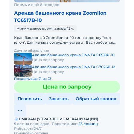
Пермь и ещё 8 городов
Аренда башенного крана Zoomlion
TC6517B-10
Минимальное время заказа: 12 ч.
Кран башенный Zoomlion г/п 10 тонн в аренду "под
ключ". Для начала сотрудничества от Вас требуется
только техническое задание. Остальное мы берем на
Другие объявления
себя (от р
Аренда башенного крана JINNTA C6518P-10
Цена по запросу
Аренда башенного крана JINNTA C7026P-12
Цена по запросу
Показать еще 21 из 23
Цена по запросу
Позвонить
Заказать
Обратный звонок
UMKRAN (УПРАВЛЕНИЕ МЕХАНИЗАЦИИ)
5 лет на площадке
Парк техники:
25 единиц
Работаем 24/7
Обновлено сегодня