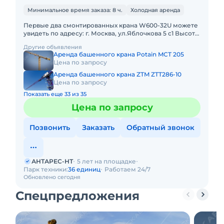
Минимальное время заказа: 8 ч.
Холодная аренда
Первые два смонтированных крана W600-32U можете
увидеть по адресу: г. Москва, ул.Яблочкова 5 с1 Высота
подъёма - 82 метров Длина стрелы - 80 метров
Другие объявления
Максималь
Аренда башенного крана Potain MCT 205
Цена по запросу
Аренда башенного крана ZTM ZTT286-10
Цена по запросу
Показать еще 33 из 35
Цена по запросу
Позвонить
Заказать
Обратный звонок
АНТАРЕС-НТ
5 лет на площадке
Парк техники:
36 единиц
Работаем 24/7
Обновлено сегодня
Спецпредложения