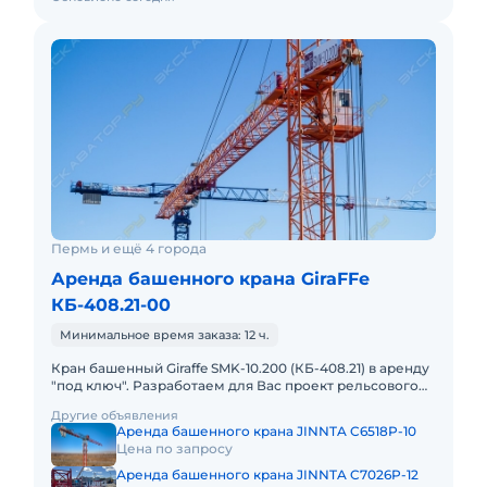
Пермь и ещё 4 города
Аренда башенного крана GiraFFe
КБ-408.21-00
Минимальное время заказа: 12 ч.
Кран башенный Giraffe SMK-10.200 (КБ-408.21) в аренду
"под ключ". Разработаем для Вас проект рельсового
пути, проект производства работ краном, своими
Другие объявления
силами д
Аренда башенного крана JINNTA C6518P-10
Цена по запросу
Аренда башенного крана JINNTA C7026P-12