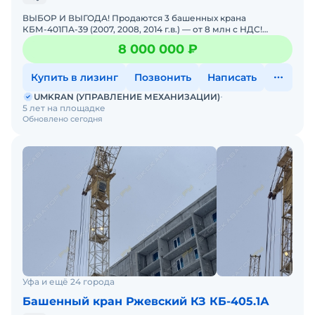
ВЫБОР И ВЫГОДА! Продаются 3 башенных крана
КБМ-401ПА-39 (2007, 2008, 2014 г.в.) — от 8 млн с НДС!
СУПЕРПРЕДЛОЖЕНИЕ ДЛЯ СТРОЙКИ! Даём возможность
8 000 000 ₽
выбора и
Купить в лизинг
Позвонить
Написать
UMKRAN (УПРАВЛЕНИЕ МЕХАНИЗАЦИИ)
5 лет на площадке
Обновлено сегодня
Уфа и ещё 24 города
Башенный кран Ржевский КЗ КБ-405.1А