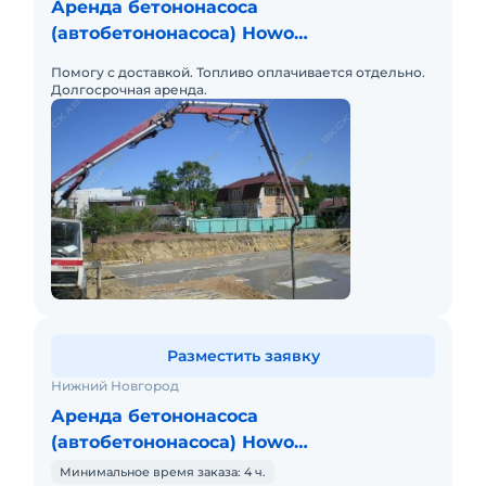
Аренда бетононасоса
(автобетононасоса) Howo
ZZ5437S4667W (45M)
Помогу с доставкой. Топливо оплачивается отдельно.
Долгосрочная аренда.
Разместить заявку
Нижний Новгород
Аренда бетононасоса
(автобетононасоса) Howo
ZZ5437S4667W (37M)
Минимальное время заказа: 4 ч.