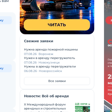
ь вам
ку
Свежие заявки
Нужна аренда пожарной машины
07.08.26
Воронеж
Нужен в аренду перегружатель
07.08.26
Новокузнецк
Нужны в аренду перегружатели
ку
06.08.26
Новороссийск
Все заявки
Новости: Всё об аренде
X Международный форум
арендных и строительных