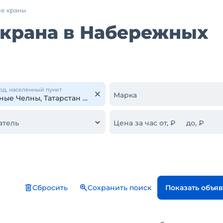
е краны
 крана в Набережных
од, населенный пункт
Марка
атель
Цена за час от, ₽
до, ₽
Сбросить
Сохранить поиск
Показать объя