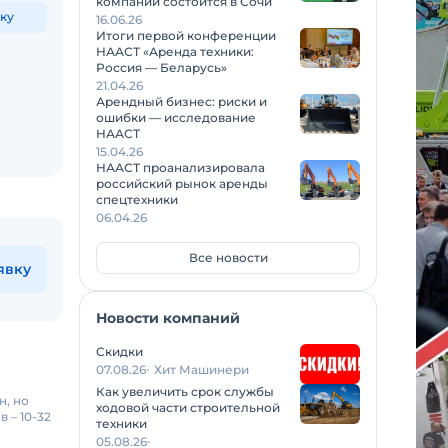
компаний состоится в Сочи
ку
16.06.26
Итоги первой конференции
НААСТ «Аренда техники:
Россия — Беларусь»
21.04.26
Арендный бизнес: риски и
ошибки — исследование
НААСТ
15.04.26
НААСТ проанализировала
российский рынок аренды
спецтехники
06.04.26
Все новости
явку
Новости компаний
Скидки
07.08.26
Хит Машинери
Как увеличить срок службы
н, но
ходовой части строительной
 – 10-32
техники
05.08.26