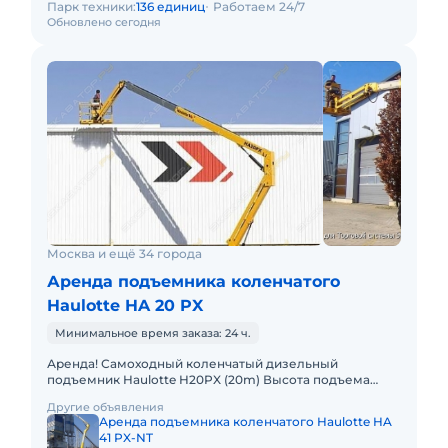
Парк техники:
136 единиц
Работаем 24/7
Обновлено сегодня
Москва и ещё 34 города
Аренда подъемника коленчатого
Haulotte HA 20 PX
Минимальное время заказа: 24 ч.
Аренда! Самоходный коленчатый дизельный
подъемник Haulotte H20PX (20m) Высота подъема
платформы: 20 м Размер платформы: 2,30m x 0,80m
Другие объявления
Вес: 12260кг Грузопо
Аренда подъемника коленчатого Haulotte HA
41 PX-NT