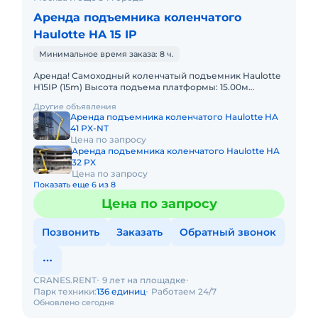
Аренда подъемника коленчатого
Haulotte HA 15 IP
Минимальное время заказа: 8 ч.
Аренда! Самоходный коленчатый подъемник Haulotte
H15IP (15m) Высота подъема платформы: 15.00м
Размер платформы: 1,20m x 0,80m Вес: 7100кг
Другие объявления
Грузоподъемность:
Аренда подъемника коленчатого Haulotte HA
41 PX-NT
Цена по запросу
Аренда подъемника коленчатого Haulotte HA
32 PX
Цена по запросу
Показать еще 6 из 8
Цена по запросу
Позвонить
Заказать
Обратный звонок
CRANES.RENT
9 лет на площадке
Парк техники:
136 единиц
Работаем 24/7
Обновлено сегодня