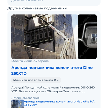
Давно не обновлялось
Другие коленчатые подъемники
Москва и ещё 34 города
Аренда подъемника коленчатого Dino
260XTD
Минимальное время заказа: 8 ч.
Аренда! Прицепной коленчатый подъемник DINO 260
XTD. Высота подъема - 26 метров Тип питания:
Эл.мотор от 220 В и дизельный двигатель. Подъемник
Другие объявления
в отличном
Аренда подъемника коленчатого Haulotte HA
41 PX-NT