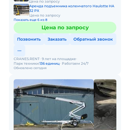
Цена по запросу
Аренда подъемника коленчатого Haulotte HA
32 PX
Цена по запросу
Показать еще 6 из 8
Цена по запросу
Позвонить
Заказать
Обратный звонок
CRANES.RENT
9 лет на площадке
Парк техники:
136 единиц
Работаем 24/7
Обновлено сегодня