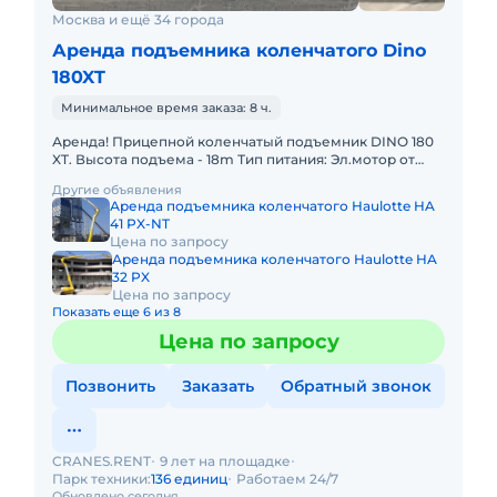
Москва и ещё 34 города
Аренда подъемника коленчатого Dino
180XT
Минимальное время заказа: 8 ч.
Аренда! Прицепной коленчатый подъемник DINO 180
XT. Высота подъема - 18m Тип питания: Эл.мотор от
220В, и бензиновый мотор HONDA, подъемник в
Другие объявления
отличном сос
Аренда подъемника коленчатого Haulotte HA
41 PX-NT
Цена по запросу
Аренда подъемника коленчатого Haulotte HA
32 PX
Цена по запросу
Показать еще 6 из 8
Цена по запросу
Позвонить
Заказать
Обратный звонок
CRANES.RENT
9 лет на площадке
Парк техники:
136 единиц
Работаем 24/7
Обновлено сегодня