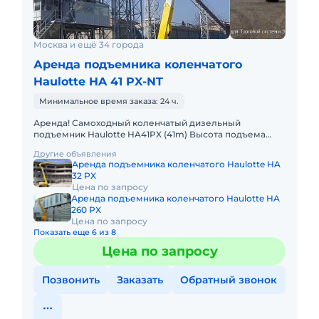
Москва и ещё 34 города
Аренда подъемника коленчатого
Haulotte HA 41 PX-NT
Минимальное время заказа: 24 ч.
Аренда! Самоходный коленчатый дизельный
подъемник Haulotte HA41PX (41m) Высота подъема
платформы: 41м Размер платформы: 2,44 x 0,80m Вес:
Другие объявления
22500кг Грузопод
Аренда подъемника коленчатого Haulotte HA
32 PX
Цена по запросу
Аренда подъемника коленчатого Haulotte HA
260 PX
Цена по запросу
Показать еще 6 из 8
Цена по запросу
Позвонить
Заказать
Обратный звонок