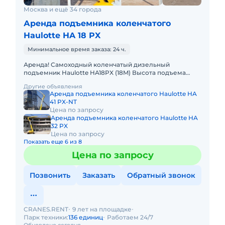
Москва и ещё 34 города
Аренда подъемника коленчатого
Haulotte HA 18 PX
Минимальное время заказа: 24 ч.
Аренда! Самоходный коленчатый дизельный
подъемник Haulotte HA18PX (18M) Высота подъема
платформы: 15.30м Размер платформы: 2,30m x 0,80m
Другие объявления
Вес: 8120кг Грузопо
Аренда подъемника коленчатого Haulotte HA
41 PX-NT
Цена по запросу
Аренда подъемника коленчатого Haulotte HA
32 PX
Цена по запросу
Показать еще 6 из 8
Цена по запросу
Позвонить
Заказать
Обратный звонок
CRANES.RENT
9 лет на площадке
Парк техники:
136 единиц
Работаем 24/7