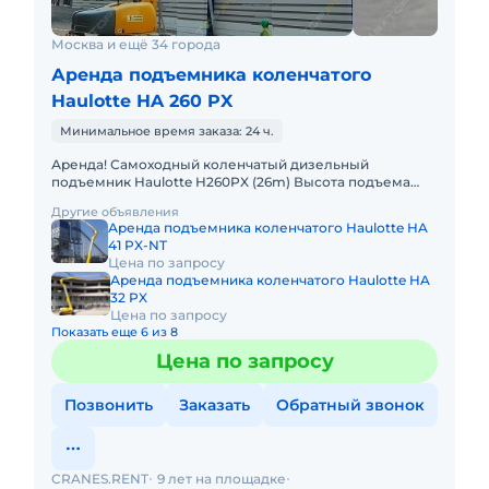
Москва и ещё 34 города
Аренда подъемника коленчатого
Haulotte HA 260 PX
Минимальное время заказа: 24 ч.
Аренда! Самоходный коленчатый дизельный
подъемник Haulotte H260PX (26m) Высота подъема
платформы: 26 м Размер платформы: 2,44m x 0,80m
Другие объявления
Вес: 15950кг Грузоп
Аренда подъемника коленчатого Haulotte HA
41 PX-NT
Цена по запросу
Аренда подъемника коленчатого Haulotte HA
32 PX
Цена по запросу
Показать еще 6 из 8
Цена по запросу
Позвонить
Заказать
Обратный звонок
CRANES.RENT
9 лет на площадке