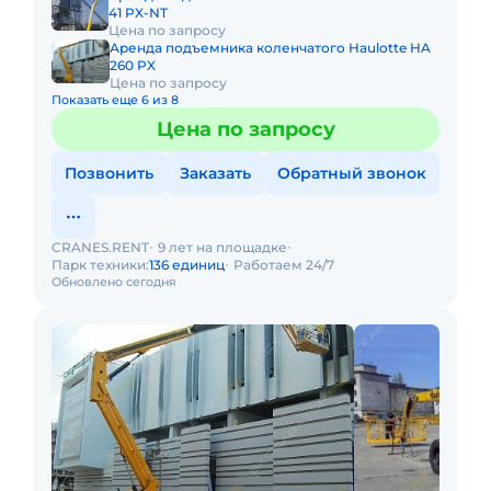
41 PX-NT
Цена по запросу
Аренда подъемника коленчатого Haulotte HA
260 PX
Цена по запросу
Показать еще 6 из 8
Цена по запросу
Позвонить
Заказать
Обратный звонок
CRANES.RENT
9 лет на площадке
Парк техники:
136 единиц
Работаем 24/7
Обновлено сегодня