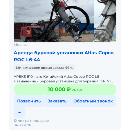
Москва
Аренда буровой установки Atlas Copco
ROC L6-44
Минимальное время заказа: 99 ч.
APEKS B10 – это Китайский Atlas Copco ROC L6
Назначение - Буровая установка для бурения 110- 171
мм скважин на взрыв с двигaтeлем Сummins, 5-
10 000 ₽
смена
метровoй штa
Позвонить
Заказать
Обратный звонок
12 лет на площадке
04.08.2026